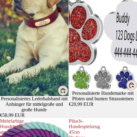
große
Hunde
Personalisierte Hundemarke mit
Personalisiertes Lederhalsband mit
Pfoten und bunten Strasssteinen
Anhänger für mittelgroße und
€20,99 EUR
große Hunde
€58,99 EUR
Mehrfarbige
Plüsch-
Hundeleine
Hundespielzeug
aus
45cm