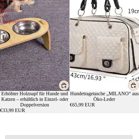
in
Einzel-
oder
Doppelversion
Erhöhter Holznapf für Hunde und
Hundetragetasche „MILANO“ aus
Katzen – erhältlich in Einzel- oder
Öko-Leder
Doppelversion
€65,99 EUR
€33,99 EUR