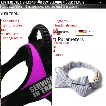
KOSTENLOSE LIEFERUNG FÜR BESTELLUNGEN ÜBER 39,90 €
Hundezubehör – Halsbänder, Leinen und Geschirre
FILTERN
Anpassbares,
Elegantes
ergonomisches
Hundehalsband
und
mit
DE
verstellbares
Schleife
Hundegeschirr
–
Verstellbar
in
4
Farben