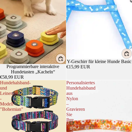
Y-Geschirr für kleine Hunde Basic
Programmierbare interaktive
€15,99 EUR
Hundetasten „Kacheln“
€58,99 EUR
Hundehalsband-
Personalisiertes
und
Hundehalsband
Leinenset
aus
-
Nylon
Modell
–
"Bohemian"
Gravieren
Sie
Ihre
Haustiernummer
und