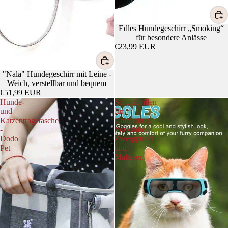
Edles Hundegeschirr „Smoking“
für besondere Anlässe
€23,99 EUR
"Nala" Hundegeschirr mit Leine -
Weich, verstellbar und bequem
€51,99 EUR
Hunde-
Schutzbrillen
und
für
Katzentragetasche
Chihuahua,
-
Yorkshire,
Dodo
Zwergpudel
Pet
und
Malteser.