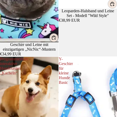
Leoparden-Halsband und Leine
Set - Modell "Wild Style"
€38,99 EUR
Geschirr und Leine mit
einzigartigen „NicNic“-Mustern
€34,99 EUR
Programmierbare
Y-
interaktive
Geschirr
Hundetasten
für
„Kacheln“
kleine
Hunde
Basic