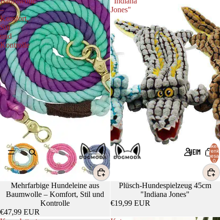
Baumwolle
"Indiana
–
Jones"
Komfort,
Stil
und
Kontrolle
Artikel
HEIM
Warenk
insgesa
0
Mehrfarbige Hundeleine aus
Plüsch-Hundespielzeug 45cm
Baumwolle – Komfort, Stil und
"Indiana Jones"
Kontrolle
€19,99 EUR
€47,99 EUR