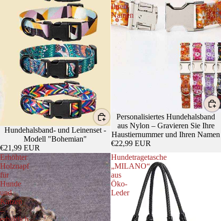
Ihren
Namen
Personalisiertes Hundehalsband
aus Nylon – Gravieren Sie Ihre
Hundehalsband- und Leinenset -
Haustiernummer und Ihren Namen
Modell "Bohemian"
€22,99 EUR
€21,99 EUR
Erhöhter
Hundetragetasche
Holznapf
„MILANO“
für
aus
Hunde
Öko-
und
Leder
Katzen
–
erhältlich