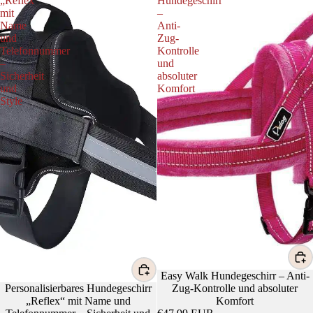
„Reflex“
Hundegeschirr
mit
–
Name
Anti-
und
Zug-
Telefonnummer
Kontrolle
–
und
Sicherheit
absoluter
und
Komfort
Style
Easy Walk Hundegeschirr – Anti-
Personalisierbares Hundegeschirr
Zug-Kontrolle und absoluter
„Reflex“ mit Name und
Komfort