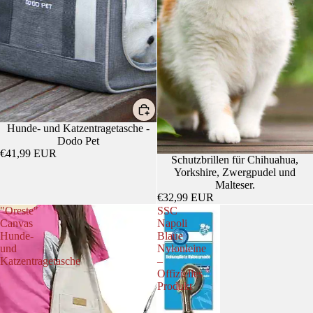
Hunde- und Katzentragetasche -
Dodo Pet
€41,99 EUR
Schutzbrillen für Chihuahua,
Yorkshire, Zwergpudel und
Malteser.
€32,99 EUR
"Oreste"
SSC
Canvas
Napoli
Hunde-
Blaue
und
Nylonleine
Katzentragetasche
–
Offizielles
Produkt