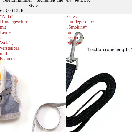
Telefonnummer – Sicherheit und
€47,99 EUR
Style
€23,99 EUR
"Nala"
Edles
Hundegeschirr
Hundegeschirr
mit
„Smoking“
Leine
für
-
besondere
Weich,
Anlässe
verstellbar
und
bequem