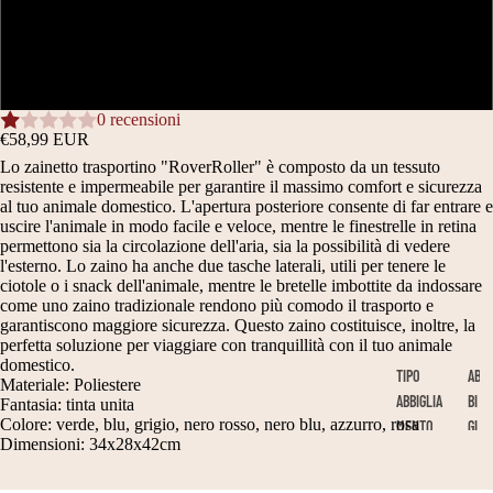
A
A
A
A
A
A
A
A
A
Azzurro
SCHERMO
SCHERMO
SCHERMO
SCHERMO
SCHERMO
SCHERMO
SCHERMO
SCHERMO
SCHERMO
INTERO
INTERO
INTERO
INTERO
INTERO
INTERO
INTERO
INTERO
INTERO
Rosa
0 recensioni
€58,99 EUR
Lo zainetto trasportino "RoverRoller" è composto da un tessuto
resistente e impermeabile per garantire il massimo comfort e sicurezza
al tuo animale domestico. L'apertura posteriore consente di far entrare e
uscire l'animale in modo facile e veloce, mentre le finestrelle in retina
permettono sia la circolazione dell'aria, sia la possibilità di vedere
l'esterno. Lo zaino ha anche due tasche laterali, utili per tenere le
ciotole o i snack dell'animale, mentre le bretelle imbottite da indossare
come uno zaino tradizionale rendono più comodo il trasporto e
garantiscono maggiore sicurezza. Questo zaino costituisce, inoltre, la
perfetta soluzione per viaggiare con tranquillità con il tuo animale
domestico.
TIPO
AB
Materiale: Poliestere
ABBIGLIA
BI
Fantasia: tinta unita
Colore: verde, blu, grigio, nero rosso, nero blu, azzurro, rosa
MENTO
GL
Dimensioni: 34x28x42cm
IA
B
M
ME