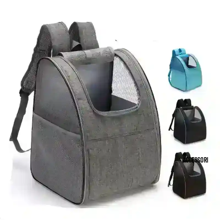
A
A
NT
N
T
O
PE
D
RI
R
A
M
DI
N
O
ME
NS
E
NI
IO
E
E
NI
S
C
CA
NE
CI
E
T
A
RI
A
R
M
ACCESSORI
G
P
O
LI
E
NI
A
E
C
2
A
V