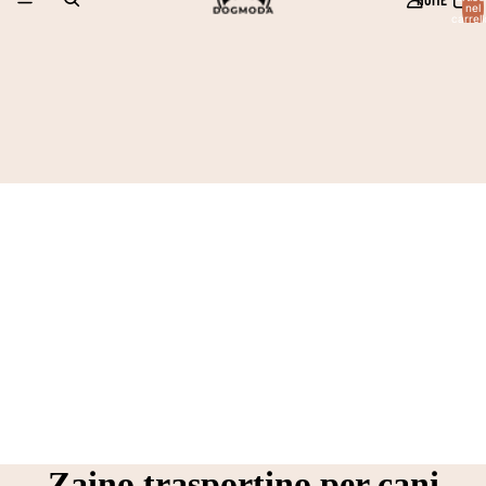
nel
carrell
0
Zaino trasportino per cani