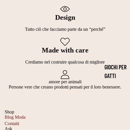
M
M
P
Design
T
E
A
R
Tutto ciò che facciamo parte da un “perché”
G
M
LI
E
Made with care
A
A
5
BI
Crediamo nel costruire qualcosa di migliore
GIOCHI PER
0
LI
GATTI
5
M
amore per animali
GIOCATTOL
5
Persone vere che creano prodotti pensati per il loro benessere.
A
I DA
C
G
MASTICAR
M
LI
Shop
E
T
E
Blog Moda
GIOCATTOL
Contatti
A
E
Ask