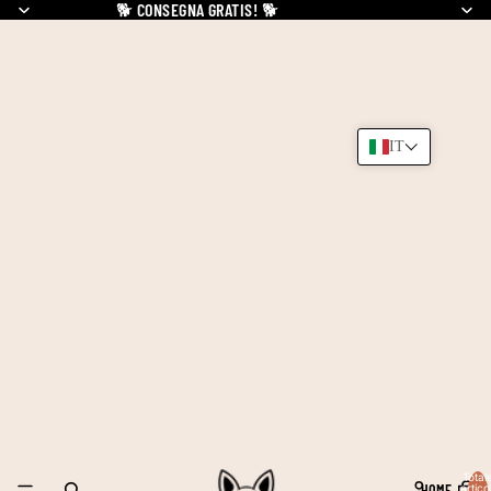
🐕
CONSEGNA GRATIS!
🐕
IT
Total
HOME
articol