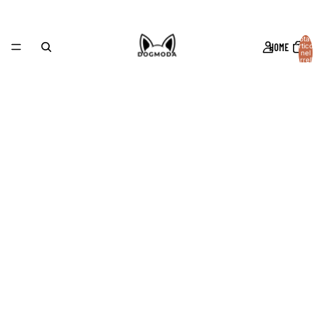
Total
HOME
articol
nel
carrell
0