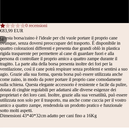
Grigio
Rosa
0 recensioni
€83,99 EUR
Questa borsa/zaino è l'ideale per chi vuole portare il proprio cane
10
ovunque, senza doversi preoccupare del trasporto. È disponibile in
quattro colorazioni differenti e presenta due grandi oblò in plastica
APRI
APRI
APRI
APRI
APRI
APRI
APRI
APRI
APRI
APRI
rigida trasparente per permettere al cane di guardare fuori e alla
IMMAGINE
IMMAGINE
IMMAGINE
IMMAGINE
IMMAGINE
IMMAGINE
IMMAGINE
IMMAGINE
IMMAGINE
IMMAGINE
persona di controllare il proprio amico a quattro zampe durante il
A
A
A
A
A
A
A
A
A
A
tragitto. La parte alta della borsa presenta inoltre dei fori per la
SCHERMO
SCHERMO
SCHERMO
SCHERMO
SCHERMO
SCHERMO
SCHERMO
SCHERMO
SCHERMO
SCHERMO
ventilazione, così il cane potrà respirare senza problemi e sentirsi a suo
INTERO
INTERO
INTERO
INTERO
INTERO
INTERO
INTERO
INTERO
INTERO
INTERO
agio. Grazie alla sua forma, questa borsa può essere utilizzata anche
come zaino, in modo da poter portare il proprio cane comodamente
sulla schiena. Questa elegante accessorio è resistente e facile da pulire,
dotata di cinghie regolabili per adattarsi alle diverse esigenze dei
proprietari e dei loro cani. Inoltre, grazie alla sua versatilità, può essere
utilizzata non solo per il trasporto, ma anche come cuccia per il vostro
amico a quattro zampe, rendendola un prodotto pratico e funzionale
sotto molti aspetti.
Dimensioni 43*40*32cm adatto per cani fino a 16Kg