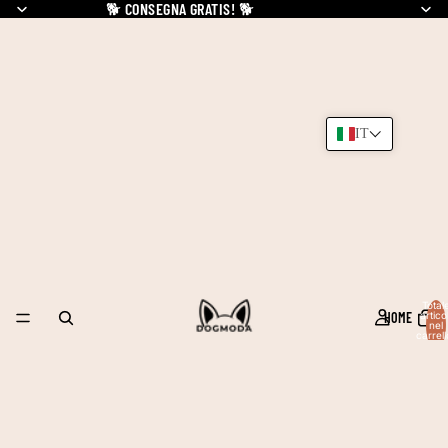
🐕
CONSEGNA GRATIS!
🐕
IT
Total
HOME
articol
nel
carrell
0