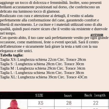
N
T
aggiunge un tocco di dolcezza e femminilità. Inoltre, sono presenti
PE
D
RI
brillanti accuratamente posizionati sul dorso, che conferiscono un
R
delicato ma luminoso tocco di glamour.
A
M
Realizzato con cura e attenzione ai dettagli, il vestito si adatta
DI
perfettamente alla conformazione del cane, garantendo comfort e
N
O
ME
libertà di movimento. Le cuciture e i materiali utilizzati sono di alta
NS
E
NI
qualità, quindi puoi essere sicuro che il vestito sia resistente e durevole
nel tempo.
IO
ACCESSORI
E
E
Con questo abito, il tuo cane sarà perfettamente vestito per ogni grande
NI
occasione, come matrimoni, feste o eventi speciali. Sarà il centro
S
C
CA
dell'attenzione e sicuramente farà girare la testa a tutti con la sua
NE
CI
E
eleganza e stile unici.
Tabella taglia:
T
A
RI
Taglia XS: Lunghezza schiena 22cm Circ. Torace 28cm
Taglia S : Lunghezza schiena 28cm Circ. Torace 30cm
A
R
M
Taglia M : Lunghezza schiena 29cm Circ. Torace 34cm
G
P
O
Taglia L : Lunghezza schiena 36cm Circ. Torace 38cm
Taglia XL: Lunghezza schiena 39cm Circ. Torace 43Cm
LI
E
NI
A
E
C
2
A
V
0
P
E