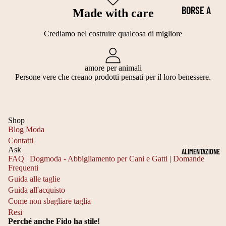
BORSE A
Made with care
T
E
MANO
A
R
Crediamo nel costruire qualcosa di migliore
BORSE A
G
M
SPALLA
LI
E
amore per animali
A
A
Persone vere che creano prodotti pensati per il loro benessere.
TRASPORTI
5
BI
NI PER
0
LI
AUTO
5
Shop
M
TROLLEY
Blog Moda
5
A
Contatti
CON
C
Ask
ALIMENTAZIONE
G
RUOTE
FAQ | Dogmoda - Abbigliamento per Cani e Gatti | Domande
M
Frequenti
LI
Informativa sulla privacy
PASSEGGIN
Guida alle taglie
T
E
Informativa sui rimborsi
Guida all'acquisto
I PER CANI
A
E
Recapiti
Come non sbagliare taglia
E GATTI
Resi
Termini e condizioni del servizio
G
F
Perché anche Fido ha stile!