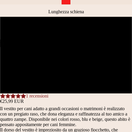
Lunghezza schiena
22 CM
28 CM
/
7
APRI
APRI
APRI
APRI
APRI
APRI
APRI
29 CM
IMMAGINE
IMMAGINE
IMMAGINE
IMMAGINE
IMMAGINE
IMMAGINE
IMMAGINE
A
A
A
A
A
A
A
36 CM
SCHERMO
SCHERMO
SCHERMO
SCHERMO
SCHERMO
SCHERMO
SCHERMO
INTERO
INTERO
INTERO
INTERO
INTERO
INTERO
INTERO
39 CM
TIPO
AB
1 recensioni
ABBIGLIA
BI
€25,99 EUR
MENTO
GL
Il vestito per cani adatto a grandi occasioni o matrimoni è realizzato
IA
B
M
con un pregiato raso, che dona eleganza e raffinatezza al tuo amico a
ME
quattro zampe. Disponibile nei colori rosso, blu e beige, questo abito è
A
A
pensato appositamente per cani femmine.
NT
Il dorso del vestito è impreziosito da un grazioso fiocchetto, che
O