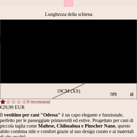
Lunghezza della schiena
22CM (S)
12
26CM (M)
APRI
APRI
APRI
APRI
APRI
APRI
APRI
APRI
APRI
APRI
APRI
APRI
IMMAGINE
IMMAGINE
IMMAGINE
IMMAGINE
IMMAGINE
IMMAGINE
IMMAGINE
IMMAGINE
IMMAGINE
IMMAGINE
IMMAGINE
IMMAGINE
30CM (L)
A
A
A
A
A
A
A
A
A
A
A
A
SCHERMO
SCHERMO
SCHERMO
SCHERMO
SCHERMO
SCHERMO
SCHERMO
SCHERMO
SCHERMO
SCHERMO
SCHERMO
SCHERMO
36CM (XL)
INTERO
INTERO
INTERO
INTERO
INTERO
INTERO
INTERO
INTERO
INTERO
INTERO
INTERO
INTERO
19CM (XS)
TIPO
AB
ABBIGLIA
BI
0 recensioni
€29,99 EUR
MENTO
GL
Il
vestitino per cani "Odessa"
è un capo elegante e funzionale,
IA
B
M
perfetto per le passeggiate primaverili ed estive. Progettato per cani di
ME
piccola taglia come
Maltese, Chihuahua e Pinscher Nano
, questo
A
A
NT
abito combina stile e comfort grazie al suo design curato e ai materiali
O
di alta qualità.