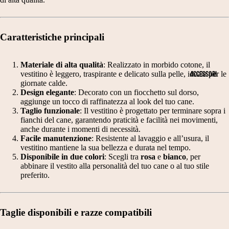
N
T
PE
D
RI
R
A
M
DI
Caratteristiche principali
N
O
ME
NS
E
NI
Materiale di alta qualità
: Realizzato in morbido cotone, il
IO
ACCESSORI
vestitino è leggero, traspirante e delicato sulla pelle, ideale per le
E
E
NI
giornate calde.
S
C
Design elegante
: Decorato con un fiocchetto sul dorso,
CA
aggiunge un tocco di raffinatezza al look del tuo cane.
NE
CI
E
Taglio funzionale
: Il vestitino è progettato per terminare sopra i
fianchi del cane, garantendo praticità e facilità nei movimenti,
T
A
RI
anche durante i momenti di necessità.
A
R
M
Facile manutenzione
: Resistente al lavaggio e all’usura, il
vestitino mantiene la sua bellezza e durata nel tempo.
G
P
O
Disponibile in due colori
: Scegli tra
rosa
e
bianco
, per
abbinare il vestito alla personalità del tuo cane o al tuo stile
LI
E
NI
preferito.
A
E
C
2
A
V
Taglie disponibili e razze compatibili
0
P
E