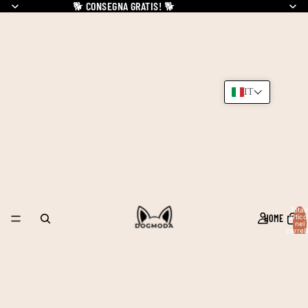
🐕
CONSEGNA GRATIS!
🐕
IT
Total
HOME
articol
nel
carrell
0