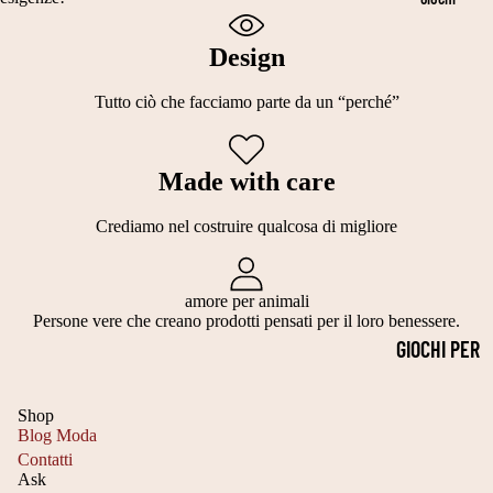
LI
E
DIVANI PER
A
C
CANI
Design
3
O
LETTINI
5
Tutto ciò che facciamo parte da un “perché”
O
PER CANI
4
R
0
DI
Made with care
C
N
Crediamo nel costruire qualcosa di migliore
M
A
T
TI
amore per animali
A
C
Persone vere che creano prodotti pensati per il loro benessere.
G
A
GIOCHI PER
LI
N
GATTI
A
E
Shop
GIOCATTOL
4
Blog Moda
P
I DA
Contatti
0
A
Ask
MASTICAR