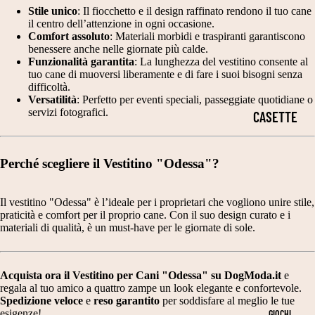
I
Stile unico
: Il fiocchetto e il design raffinato rendono il tuo cane
T
E
E
il centro dell’attenzione in ogni occasione.
PERSONALI
A
Comfort assoluto
: Materiali morbidi e traspiranti garantiscono
C
H
ZZABILI
benessere anche nelle giornate più calde.
G
A
A
Funzionalità garantita
: La lunghezza del vestitino consente al
PER CANI E
tuo cane di muoversi liberamente e di fare i suoi bisogni senza
LI
P
L
difficoltà.
GATTI
A
Versatilità
: Perfetto per eventi speciali, passeggiate quotidiane o
P
L
servizi fotografici.
CASETTE
3
IDEE
O
O
PER GATTI
0
REGALO
T
W
3
PER
Perché scegliere il Vestitino "Odessa"?
CUCCE IN
TI
E
5
AMANTI
TESSUTO
E
E
C
Il vestitino "Odessa" è l’ideale per i proprietari che vogliono unire stile,
DEGLI
IMBOTTITO
GI
N
praticità e comfort per il proprio cane. Con il suo design curato e i
M
ANIMALI
materiali di qualità, è un must-have per le giornate di sole.
A
CASETTE
T
C
DA
A
C
INTERNO
Acquista ora il Vestitino per Cani "Odessa" su DogModa.it
e
regala al tuo amico a quattro zampe un look elegante e confortevole.
G
H
CESTE
Spedizione veloce
e
reso garantito
per soddisfare al meglio le tue
esigenze!
GIOCHI