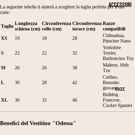
2
P
S
ACCESSORI
La seguente tabella ti aiuterà a scegliere la taglia perfetta per il tuo
5
E
TI
cane:
PER LA
C
L
TI
SALUTE
Lunghezza
Circonferenza
Circonferenza
Razze
Taglia
M
schiena (cm)
collo (cm)
torace (cm)
compatibili
LI
E
COLLARI
Chihuahua,
XS
19
18
28
T
L
Pinscher Nano
C
CIOTOLE
A
Yorkshire
E
A
S
22
22
32
Terrier,
PER CANI
G
G
Barboncino Toy
L
Maltese, Shih
OCCHIALI
LI
A
M
26
26
38
ZI
Tzu
DA SOLE
A
N
Carlino,
NI
L
30
28
42
Bassotto
2
TI
GUINZAGLI
E
giovane
CUCCE
5
Bulldog
S
N
PETTORIN
XL
36
32
46
Francese,
3
C
A
Cocker Spaniel
E
0
A
T
TUTORI
C
R
A
Benefici del Vestitino "Odessa"
ORTOPEDIC
M
P
L