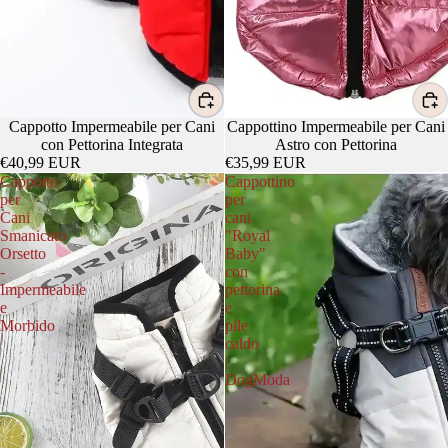
Cappotto Impermeabile per Cani
Cappottino Impermeabile per Cani
con Pettorina Integrata
Astro con Pettorina
€40,99 EUR
€35,99 EUR
Cappotto
Cappottino
per
per
Cani
cani
Smanicato
"Royal
Orsetto
Baby"
-
con
Impermeabile
pettorina
e
e
Morbido
pile
caldo
|
DogModa