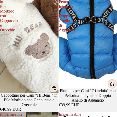
in
Pettorina
Pile
Integrata
Morbido
e
con
Doppio
Cappuccio
Anello
e
di
Orecchie
Aggancio
Piumino per Cani "Gianduia" con
Cappottino per Cani "Hi Bear!" in
Pettorina Integrata e Doppio
Pile Morbido con Cappuccio e
Anello di Aggancio
Orecchie
€39,99 EUR
€40,99 EUR
Impermeabile
Impermeabile