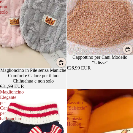
e
non
solo
Cappottino per Cani Modello
"Ulisse"
€26,99 EUR
Maglioncino in Pile senza Maniche
Comfort e Calore per il tuo
Chihuahua e non solo
€31,99 EUR
Maglioncino
Tutina
Elegante
per
per
Bassotto
Cani
"Salsiccia"
per
con
barboncino
Fantasia
Hotdog