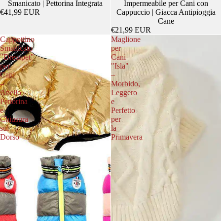
Impermeabile per Cani con
Smanicato | Pettorina Integrata
Cappuccio | Giacca Antipioggia
€41,99 EUR
Cane
€21,99 EUR
Cappottino
Maglione
Smanicato
per
"Dresspet"
Cani
per
"Isla"
Cani
–
–
Morbido,
Anello
Leggero
Pettorina
e
e
Perfetto
Chiusura
per
sul
la
Dorso
Primavera