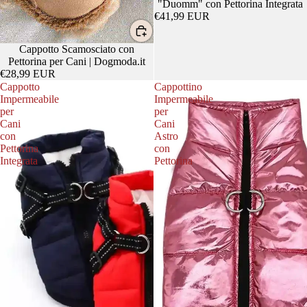
"Duomm" con Pettorina Integrata
€41,99 EUR
Cappotto Scamosciato con
Pettorina per Cani | Dogmoda.it
€28,99 EUR
Cappotto
Cappottino
Impermeabile
Impermeabile
per
per
Cani
Cani
con
Astro
Pettorina
con
Integrata
Pettorina