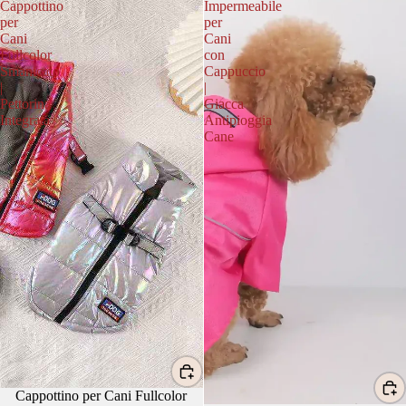
Cappottino
Impermeabile
per
per
Cani
Cani
Fullcolor
con
Smanicato
Cappuccio
|
|
Pettorina
Giacca
Integrata
Antipioggia
Cane
Cappottino per Cani Fullcolor