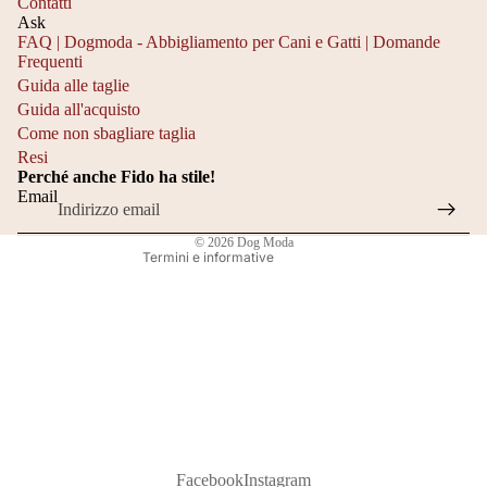
Contatti
Ask
FAQ | Dogmoda - Abbigliamento per Cani e Gatti | Domande
Frequenti
Informativa sulla privacy
Guida alle taglie
Informativa sui rimborsi
Guida all'acquisto
Recapiti
Come non sbagliare taglia
Resi
Termini e condizioni del servizio
Perché anche Fido ha stile!
Informativa sulle spedizioni
Email
Informativa legale
© 2026
Dog Moda
Termini e informative
Facebook
Instagram