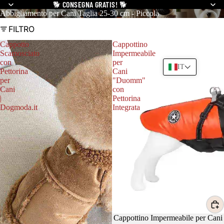
🐕
CONSEGNA GRATIS!
🐕
Abbigliamento per Cani Taglia 25-30 cm - Piccola
FILTRO
Cappotto
Cappottino
Scamosciato
Impermeabile
con
per
IT
Pettorina
Cani
per
"Duomm"
Cani
con
|
Pettorina
Dogmoda.it
Integrata
Cappottino Impermeabile per Cani