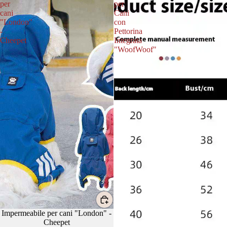
per
per
cani
Cani
"London"
con
-
Pettorina
Cheepet
Integrata
"WoofWoof"
Impermeabile per cani "London" -
Cheepet