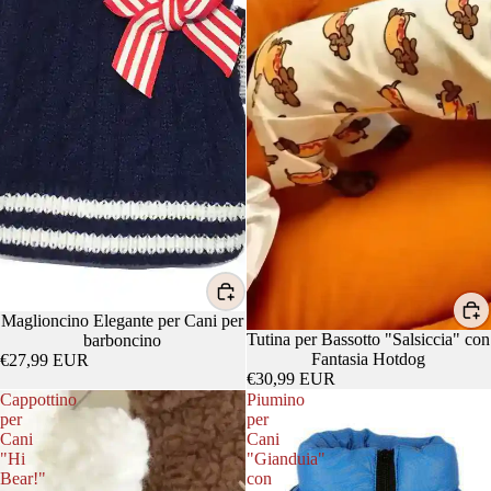
Maglioncino Elegante per Cani per
Tutina per Bassotto "Salsiccia" con
barboncino
Fantasia Hotdog
€27,99 EUR
€30,99 EUR
Cappottino
Piumino
per
per
Cani
Cani
"Hi
"Gianduia"
Bear!"
con