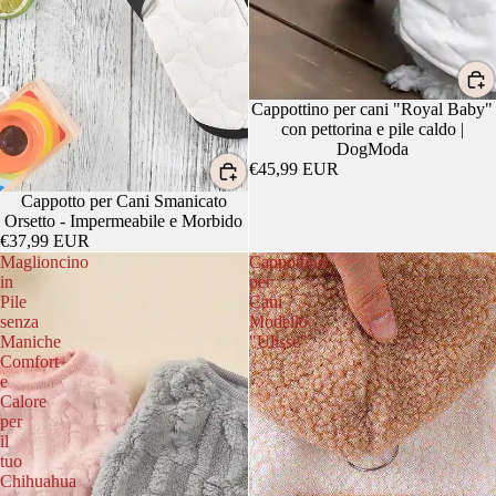
Cappottino per cani "Royal Baby"
con pettorina e pile caldo |
DogModa
€45,99 EUR
Cappotto per Cani Smanicato
Orsetto - Impermeabile e Morbido
€37,99 EUR
Maglioncino
Cappottino
in
per
Pile
Cani
senza
Modello
Maniche
"Ulisse"
Comfort
e
Calore
per
il
tuo
Chihuahua