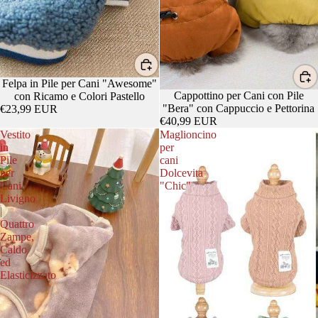
Felpa in Pile per Cani "Awesome"
Cappottino per Cani con Pile
con Ricamo e Colori Pastello
"Bera" con Cappuccio e Pettorina
€23,99 EUR
€40,99 EUR
Vestito
Maglioncino
in
per
Pile
cani
per
Dolcevita
Cani
"Chic"
Livigno
|
Quattro
Zampe,
Caldo
ed
Elasticizzato