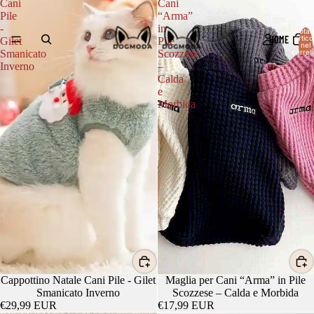
Cani
Cani
Pile
“Arma”
-
in
Total
HOME
articol
Gilet
Pile
nel
carrell
Smanicato
Scozzese
0
Inverno
–
Calda
e
Morbida
Cappottino Natale Cani Pile - Gilet
Maglia per Cani “Arma” in Pile
Smanicato Inverno
Scozzese – Calda e Morbida
€29,99 EUR
€17,99 EUR