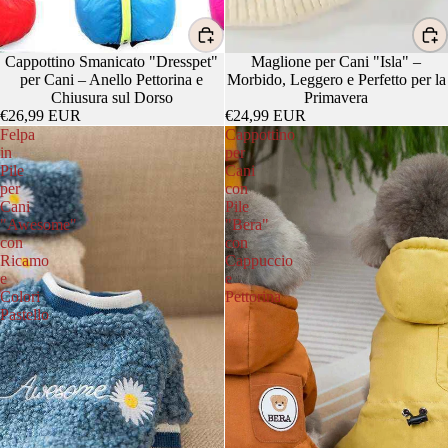
Cappottino Smanicato "Dresspet"
Maglione per Cani "Isla" –
per Cani – Anello Pettorina e
Morbido, Leggero e Perfetto per la
Chiusura sul Dorso
Primavera
€26,99 EUR
€24,99 EUR
Felpa
Cappottino
in
per
Pile
Cani
per
con
Cani
Pile
"Awesome"
"Bera"
con
con
Ricamo
Cappuccio
e
e
Colori
Pettorina
Pastello