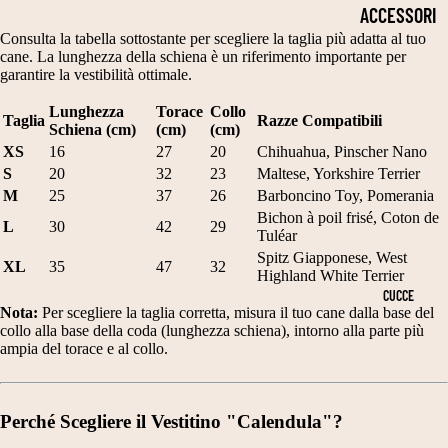
2
P
S
ACCESSORI
5
E
TI
Consulta la tabella sottostante per scegliere la taglia più adatta al tuo
PER LA
cane. La lunghezza della schiena è un riferimento importante per
C
L
TI
SALUTE
garantire la vestibilità ottimale.
M
LI
E
COLLARI
Lunghezza
Torace
Collo
Taglia
Razze Compatibili
T
L
Schiena (cm)
(cm)
(cm)
C
CIOTOLE
XS
16
27
20
Chihuahua, Pinscher Nano
A
E
A
S
20
32
23
Maltese, Yorkshire Terrier
PER CANI
G
G
L
M
25
37
26
Barboncino Toy, Pomerania
OCCHIALI
LI
A
Bichon à poil frisé, Coton de
ZI
L
30
42
29
Tuléar
DA SOLE
A
N
NI
Spitz Giapponese, West
XL
35
47
32
Highland White Terrier
2
TI
GUINZAGLI
E
CUCCE
5
Nota:
Per scegliere la taglia corretta, misura il tuo cane dalla base del
S
N
PETTORIN
collo alla base della coda (lunghezza schiena), intorno alla parte più
3
C
A
ampia del torace e al collo.
E
0
A
T
TUTORI
C
R
A
Perché Scegliere il Vestitino "Calendula"?
ORTOPEDIC
M
P
L