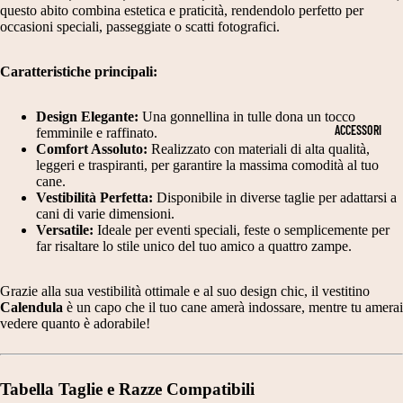
N
T
questo abito combina estetica e praticità, rendendolo perfetto per
PE
D
RI
occasioni speciali, passeggiate o scatti fotografici.
R
A
M
DI
Caratteristiche principali:
N
O
ME
NS
E
NI
Design Elegante:
Una gonnellina in tulle dona un tocco
IO
ACCESSORI
femminile e raffinato.
E
E
NI
Comfort Assoluto:
Realizzato con materiali di alta qualità,
S
C
CA
leggeri e traspiranti, per garantire la massima comodità al tuo
cane.
NE
CI
E
Vestibilità Perfetta:
Disponibile in diverse taglie per adattarsi a
T
cani di varie dimensioni.
A
RI
Versatile:
Ideale per eventi speciali, feste o semplicemente per
A
R
M
far risaltare lo stile unico del tuo amico a quattro zampe.
G
P
O
Grazie alla sua vestibilità ottimale e al suo design chic, il vestitino
LI
E
NI
Calendula
è un capo che il tuo cane amerà indossare, mentre tu amerai
A
E
vedere quanto è adorabile!
C
2
A
V
0
P
E
Tabella Taglie e Razze Compatibili