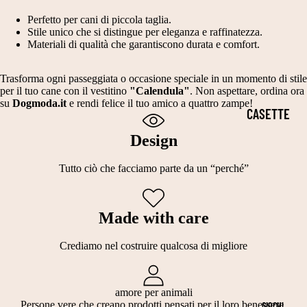
I
T
E
E
Perfetto per cani di piccola taglia.
PERSONALI
Stile unico che si distingue per eleganza e raffinatezza.
A
C
H
Materiali di qualità che garantiscono durata e comfort.
ZZABILI
G
A
A
PER CANI E
LI
Trasforma ogni passeggiata o occasione speciale in un momento di stile
P
L
GATTI
per il tuo cane con il vestitino
"Calendula"
. Non aspettare, ordina ora
A
P
L
su
Dogmoda.it
e rendi felice il tuo amico a quattro zampe!
CASETTE
3
IDEE
O
O
PER GATTI
0
REGALO
Design
T
W
3
PER
CUCCE IN
TI
E
Tutto ciò che facciamo parte da un “perché”
5
AMANTI
TESSUTO
E
E
C
DEGLI
IMBOTTITO
GI
N
Made with care
M
ANIMALI
A
CASETTE
T
C
Crediamo nel costruire qualcosa di migliore
DA
A
C
INTERNO
G
H
amore per animali
CESTE
Persone vere che creano prodotti pensati per il loro benessere.
GIOCHI