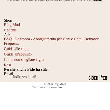
LI
E
DIVANI PER
A
C
CANI
3
O
Shop
LETTINI
5
O
Blog Moda
PER CANI
4
Contatti
R
Ask
0
DI
FAQ | Dogmoda - Abbigliamento per Cani e Gatti | Domande
Frequenti
C
Informativa sulla privacy
N
Guida alle taglie
M
Informativa sui rimborsi
A
Guida all'acquisto
Recapiti
Come non sbagliare taglia
T
TI
Resi
Termini e condizioni del servizio
A
C
Perché anche Fido ha stile!
Informativa sulle spedizioni
Email
G
A
GIOCHI PER
Informativa legale
LI
N
GATTI
© 2026
Dog Moda
Termini e informative
A
E
GIOCATTOL
4
P
I DA
0
A
MASTICAR