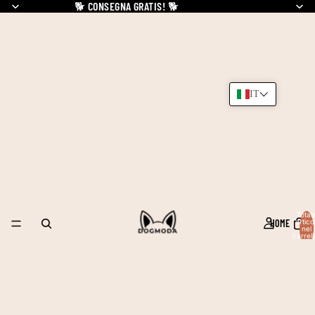
🐕
CONSEGNA GRATIS!
🐕
IT
Total
HOME
articol
nel
carrell
0