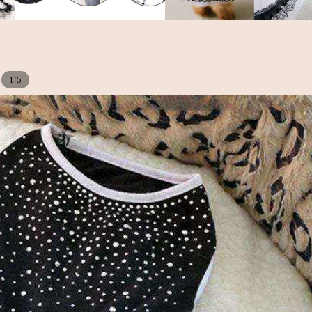
/
1
5