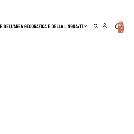
Totale
E DELL'AREA GEOGRAFICA E DELLA LINGUA
/
IT
articoli
nel
carrello:
0