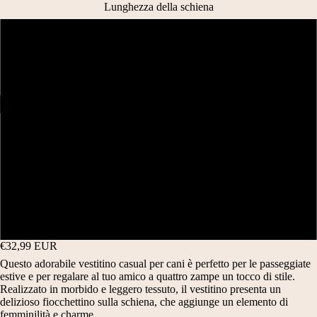
Lunghezza della schiena
16 CM
20 CM
/
6
25 CM
APRI
APRI
APRI
APRI
APRI
APRI
IMMAGINE
IMMAGINE
IMMAGINE
IMMAGINE
IMMAGINE
IMMAGINE
28 CM
A
A
A
A
A
A
SCHERMO
SCHERMO
SCHERMO
SCHERMO
SCHERMO
SCHERMO
32 CM
INTERO
INTERO
INTERO
INTERO
INTERO
INTERO
TIPO
AB
37 CM
ABBIGLIA
BI
€32,99 EUR
MENTO
GL
Questo adorabile vestitino casual per cani è perfetto per le passeggiate
IA
B
M
estive e per regalare al tuo amico a quattro zampe un tocco di stile.
ME
Realizzato in morbido e leggero tessuto, il vestitino presenta un
A
A
NT
delizioso fiocchettino sulla schiena, che aggiunge un elemento di
femminilità e charme.
O