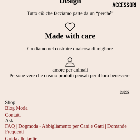
Design
2
P
S
ACCESSORI
5
E
TI
PER LA
Tutto ciò che facciamo parte da un “perché”
C
L
TI
SALUTE
M
LI
E
COLLARI
Made with care
T
L
C
CIOTOLE
Crediamo nel costruire qualcosa di migliore
A
E
A
PER CANI
G
G
L
OCCHIALI
LI
A
amore per animali
ZI
Persone vere che creano prodotti pensati per il loro benessere.
DA SOLE
A
N
NI
2
TI
GUINZAGLI
E
CUCCE
5
S
N
PETTORIN
Shop
3
Blog Moda
C
A
E
0
Contatti
A
T
Ask
TUTORI
C
FAQ | Dogmoda - Abbigliamento per Cani e Gatti | Domande
R
A
ORTOPEDIC
Frequenti
M
Informativa sulla privacy
P
L
Guida alle taglie