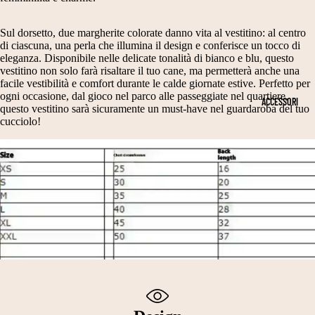
N
T
PE
D
RI
R
Sul dorsetto, due margherite colorate danno vita al vestitino: al centro
A
M
di ciascuna, una perla che illumina il design e conferisce un tocco di
DI
eleganza. Disponibile nelle delicate tonalità di bianco e blu, questo
N
O
ME
vestitino non solo farà risaltare il tuo cane, ma permetterà anche una
NS
E
NI
facile vestibilità e comfort durante le calde giornate estive. Perfetto per
ogni occasione, dal gioco nel parco alle passeggiate nel quartiere,
IO
ACCESSORI
E
E
questo vestitino sarà sicuramente un must-have nel guardaroba del tuo
NI
cucciolo!
S
C
CA
NE
CI
E
T
A
RI
A
R
M
G
P
O
LI
E
NI
A
E
C
2
A
V
0
P
E