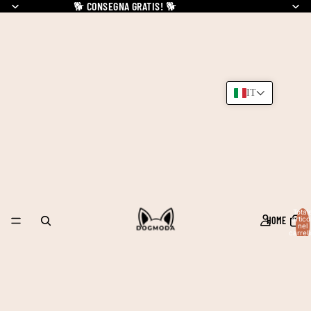
🐕
CONSEGNA GRATIS!
🐕
IT
Total
HOME
articol
nel
carrell
0