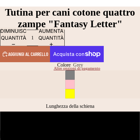
Tutina per cani cotone quattro
zampe "Fantasy Letter"
DIMINUISCI
AUMENTA
QUANTITÀ
QUANTITÀ
AGGIUNGI AL CARRELLO
Colore
Grey
Altre opzioni di pagamento
Lunghezza della schiena
20 CM
/
5
25 CM