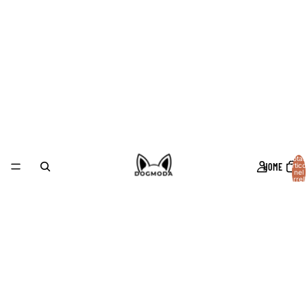
Total
HOME
articol
nel
carrell
0