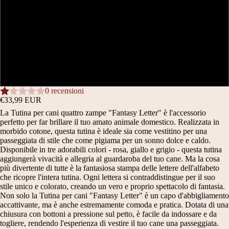
APRI
APRI
APRI
APRI
APRI
IMMAGINE
IMMAGINE
IMMAGINE
IMMAGINE
IMMAGINE
30 CM
A
A
A
A
A
SCHERMO
SCHERMO
SCHERMO
SCHERMO
SCHERMO
35 CM
INTERO
INTERO
INTERO
INTERO
INTERO
40 CM
0 recensioni
€33,99 EUR
La Tutina per cani quattro zampe "Fantasy Letter" è l'accessorio
perfetto per far brillare il tuo amato animale domestico. Realizzata in
morbido cotone, questa tutina è ideale sia come vestitino per una
passeggiata di stile che come pigiama per un sonno dolce e caldo.
Disponibile in tre adorabili colori - rosa, giallo e grigio - questa tutina
aggiungerà vivacità e allegria al guardaroba del tuo cane. Ma la cosa
più divertente di tutte è la fantasiosa stampa delle lettere dell'alfabeto
che ricopre l'intera tutina. Ogni lettera si contraddistingue per il suo
stile unico e colorato, creando un vero e proprio spettacolo di fantasia.
Non solo la Tutina per cani "Fantasy Letter" è un capo d'abbigliamento
accattivante, ma è anche estremamente comoda e pratica. Dotata di una
chiusura con bottoni a pressione sul petto, è facile da indossare e da
togliere, rendendo l'esperienza di vestire il tuo cane una passeggiata.