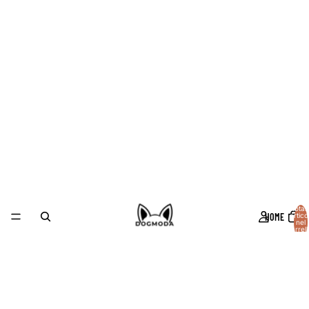
Total
HOME
articol
nel
carrell
0