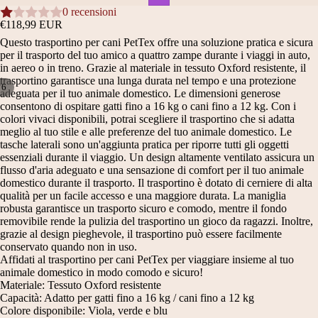
0 recensioni
€118,99 EUR
Questo trasportino per cani PetTex offre una soluzione pratica e sicura
per il trasporto del tuo amico a quattro zampe durante i viaggi in auto,
in aereo o in treno. Grazie al materiale in tessuto Oxford resistente, il
trasportino garantisce una lunga durata nel tempo e una protezione
/
6
adeguata per il tuo animale domestico. Le dimensioni generose
consentono di ospitare gatti fino a 16 kg o cani fino a 12 kg. Con i
APRI
APRI
APRI
APRI
APRI
APRI
colori vivaci disponibili, potrai scegliere il trasportino che si adatta
IMMAGINE
IMMAGINE
IMMAGINE
IMMAGINE
IMMAGINE
IMMAGINE
meglio al tuo stile e alle preferenze del tuo animale domestico. Le
A
A
A
A
A
A
tasche laterali sono un'aggiunta pratica per riporre tutti gli oggetti
SCHERMO
SCHERMO
SCHERMO
SCHERMO
SCHERMO
SCHERMO
essenziali durante il viaggio. Un design altamente ventilato assicura un
flusso d'aria adeguato e una sensazione di comfort per il tuo animale
INTERO
INTERO
INTERO
INTERO
INTERO
INTERO
domestico durante il trasporto. Il trasportino è dotato di cerniere di alta
qualità per un facile accesso e una maggiore durata. La maniglia
robusta garantisce un trasporto sicuro e comodo, mentre il fondo
removibile rende la pulizia del trasportino un gioco da ragazzi. Inoltre,
grazie al design pieghevole, il trasportino può essere facilmente
conservato quando non in uso.
Affidati al trasportino per cani PetTex per viaggiare insieme al tuo
animale domestico in modo comodo e sicuro!
Materiale: Tessuto Oxford resistente
Capacità: Adatto per gatti fino a 16 kg / cani fino a 12 kg
Colore disponibile: Viola, verde e blu