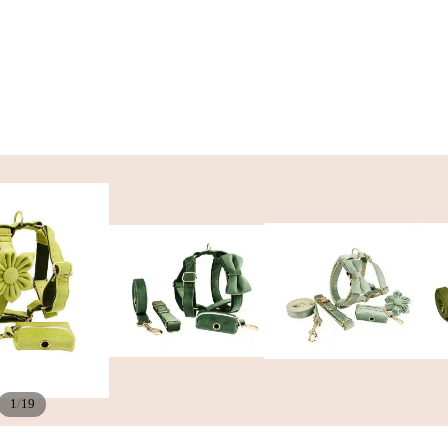
/
1
19