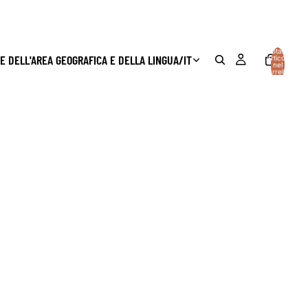
Totale
E DELL'AREA GEOGRAFICA E DELLA LINGUA
/
IT
articoli
nel
carrello:
0