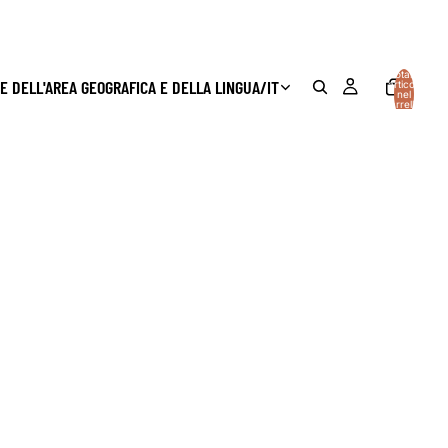
Totale
E DELL'AREA GEOGRAFICA E DELLA LINGUA
/
IT
articoli
nel
carrello:
0