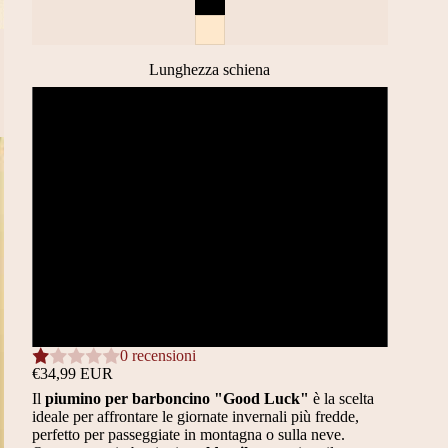
Lunghezza schiena
20CM (S)
25CM (M)
30CM (L)
35CM (XL)
40CM (2XL)
0 recensioni
€34,99 EUR
Il
piumino per barboncino "Good Luck"
è la scelta
ideale per affrontare le giornate invernali più fredde,
perfetto per passeggiate in montagna o sulla neve.