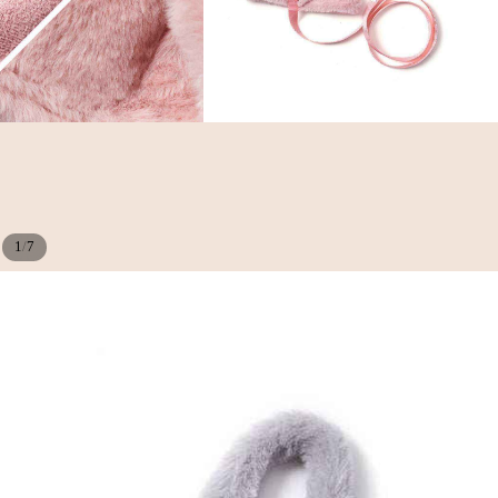
/
1
7