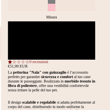
Misura
XS
S
M
0 recensioni
€51,99 EUR
La
pettorina "Nala" con guinzaglio
è l’accessorio
perfetto per garantire
sicurezza e comfort
al tuo cane
durante le passeggiate. Realizzata in
morbido tessuto in
fibra di poliestere
, offre una vestibilità confortevole
senza irritare la pelle del tuo pet.
Il design
scalabile e regolabile
si adatta perfettamente al
corpo del cane, distribuendo in modo uniforme la