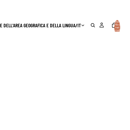
Totale
E DELL'AREA GEOGRAFICA E DELLA LINGUA
/
IT
articoli
nel
carrello:
0