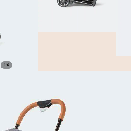
/
1
6