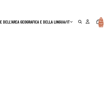
Totale
E DELL'AREA GEOGRAFICA E DELLA LINGUA
/
IT
articoli
nel
carrello:
0