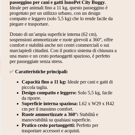
passeggino per cani e gatti InnoPet City Buggy
.
Ideale per animali fino a 11 kg, questo passeggino è
progettato per un utilizzo urbano, con un design
compatto e leggero (solo 5,5 kg) che lo rende facile da
piegare e trasportare.
Dotato di un’ampia superficie interna (62 cm),
sospensioni ammortizzate e ruote girevoli a 360°, offre
comfort e stabilità anche nei centri commerciali o sui
marciapiedi cittadini. Con il pratico sistema di chiusura a
una mano e un cesto portaoggetti spazioso, è perfetto
per passeggiate senza stress.
✅
Caratteristiche principali:
Capacità fino a 11 kg:
Ideale per cani e gatti di
piccola taglia.
Design compatto e leggero:
Solo 5,5 kg, facile
da riporre.
Superficie interna spaziosa:
L62 x W29 x H42
cm per il massimo comfort.
Ruote ammortizzate a 360°:
Stabilità e
manovrabilità su qualsiasi superficie.
Pratico cesto portaoggetti:
Perfetto per
trasportare accessori e acquisti.