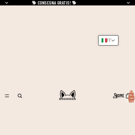
🐕
CONSEGNA GRATIS!
🐕
IT
Total
HOME
articol
nel
carrell
0