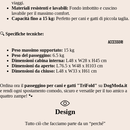
N
T
viaggi.
PE
Materiali resistenti e lavabili:
Fondo imbottito e cuscino
D
RI
R
lavabile per il massimo comfort.
A
M
Capacità fino a 15 kg:
Perfetto per cani e gatti di piccola taglia.
DI
N
O
ME
NS
🔍
Specifiche tecniche:
E
NI
IO
ACCESSORI
E
E
NI
Peso massimo supportato:
15 kg
S
C
CA
Peso del passeggino:
6.5 kg
NE
CI
E
Dimensioni cabina interna:
L48 x W28 x H45 cm
Dimensioni da aperto:
L76.5 x W48 x H103 cm
T
A
RI
Dimensioni da chiuso:
L48 x W33 x H61 cm
A
R
M
Ordina ora il
passeggino per cani e gatti "TriFold"
su
DogModa.it
G
P
O
e rendi ogni spostamento comodo, sicuro e versatile per il tuo amico a
LI
E
NI
quattro zampe! 🐾
A
E
C
Design
2
A
V
0
Tutto ciò che facciamo parte da un “perché”
P
E