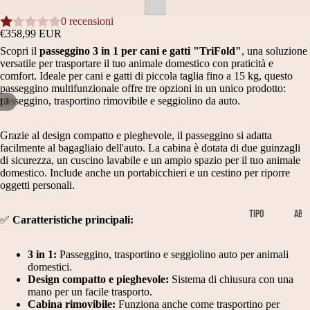
0 recensioni
€358,99 EUR
Scopri il
passeggino 3 in 1 per cani e gatti "TriFold"
, una soluzione
versatile per trasportare il tuo animale domestico con praticità e
comfort. Ideale per cani e gatti di piccola taglia fino a 15 kg, questo
passeggino multifunzionale offre tre opzioni in un unico prodotto:
passeggino, trasportino rimovibile e seggiolino da auto.
13
APRI
APRI
APRI
APRI
APRI
APRI
APRI
APRI
APRI
APRI
APRI
APRI
APRI
Grazie al design compatto e pieghevole, il passeggino si adatta
IMMAGINE
IMMAGINE
IMMAGINE
IMMAGINE
IMMAGINE
IMMAGINE
IMMAGINE
IMMAGINE
IMMAGINE
IMMAGINE
IMMAGINE
IMMAGINE
IMMAGINE
facilmente al bagagliaio dell'auto. La cabina è dotata di due guinzagli
A
A
A
A
A
A
A
A
A
A
A
A
A
di sicurezza, un cuscino lavabile e un ampio spazio per il tuo animale
SCHERMO
SCHERMO
SCHERMO
SCHERMO
SCHERMO
SCHERMO
SCHERMO
SCHERMO
SCHERMO
SCHERMO
SCHERMO
SCHERMO
SCHERMO
domestico. Include anche un portabicchieri e un cestino per riporre
INTERO
INTERO
INTERO
INTERO
INTERO
INTERO
INTERO
INTERO
INTERO
INTERO
INTERO
INTERO
INTERO
oggetti personali.
TIPO
AB
✅
Caratteristiche principali:
ABBIGLIA
BI
MENTO
GL
3 in 1:
Passeggino, trasportino e seggiolino auto per animali
IA
domestici.
B
M
ME
Design compatto e pieghevole:
Sistema di chiusura con una
A
A
mano per un facile trasporto.
NT
Cabina rimovibile:
Funziona anche come trasportino per
O