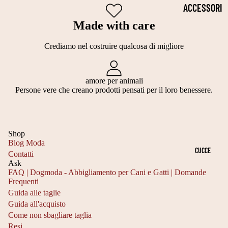
2
P
S
ACCESSORI
5
E
TI
PER LA
Made with care
C
L
TI
SALUTE
M
Crediamo nel costruire qualcosa di migliore
LI
E
COLLARI
T
L
C
CIOTOLE
A
E
amore per animali
A
Persone vere che creano prodotti pensati per il loro benessere.
PER CANI
G
G
L
OCCHIALI
LI
A
ZI
DA SOLE
A
N
NI
Shop
2
TI
Blog Moda
GUINZAGLI
E
CUCCE
Contatti
5
S
N
Ask
PETTORIN
3
FAQ | Dogmoda - Abbigliamento per Cani e Gatti | Domande
C
A
E
Frequenti
Informativa sulla privacy
0
A
T
Guida alle taglie
TUTORI
Informativa sui rimborsi
C
Guida all'acquisto
R
A
Recapiti
ORTOPEDIC
Come non sbagliare taglia
M
P
L
Resi
Termini e condizioni del servizio