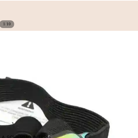
/
1
10
E A SCHERMO INTERO