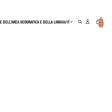
Totale
E DELL'AREA GEOGRAFICA E DELLA LINGUA
/
IT
articoli
nel
carrello:
0