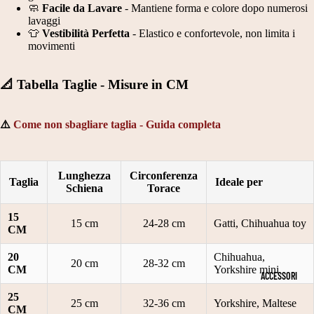
PE
D
RI
🧼
Facile da Lavare
- Mantiene forma e colore dopo numerosi
R
lavaggi
A
M
👕
Vestibilità Perfetta
- Elastico e confortevole, non limita i
DI
movimenti
N
O
ME
NS
E
NI
IO
📐 Tabella Taglie - Misure in CM
E
E
NI
S
C
CA
⚠️
Come non sbagliare taglia - Guida completa
NE
CI
E
T
A
RI
A
R
M
Lunghezza
Circonferenza
Taglia
Ideale per
Schiena
Torace
G
P
O
LI
E
NI
15
15 cm
24-28 cm
Gatti, Chihuahua toy
CM
A
E
C
20
Chihuahua,
2
20 cm
28-32 cm
A
V
CM
Yorkshire mini
ACCESSORI
0
P
E
25
2
25 cm
32-36 cm
Yorkshire, Maltese
P
S
CM