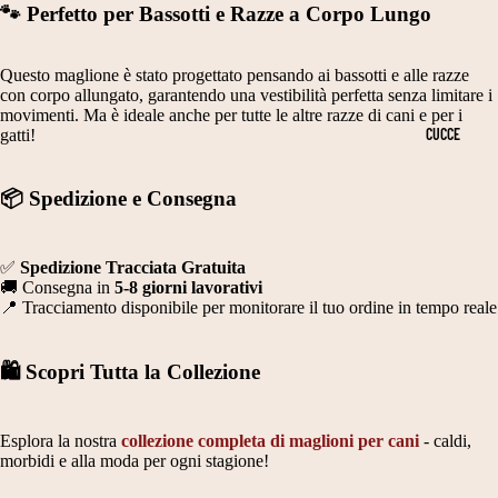
I
A
🐾 Perfetto per Bassotti e Razze a Corpo Lungo
C
3
PERSONALI
O
5
Questo maglione è stato progettato pensando ai bassotti e alle razze
ZZABILI
O
con corpo allungato, garantendo una vestibilità perfetta senza limitare i
4
movimenti. Ma è ideale anche per tutte le altre razze di cani e per i
PER CANI E
R
CUCCE
gatti!
0
GATTI
DI
C
N
IDEE
📦 Spedizione e Consegna
M
A
REGALO
T
TI
PER
✅
Spedizione Tracciata Gratuita
A
C
🚚 Consegna in
5-8 giorni lavorativi
AMANTI
📍 Tracciamento disponibile per monitorare il tuo ordine in tempo reale
G
A
DEGLI
LI
N
ANIMALI
🛍️ Scopri Tutta la Collezione
A
E
4
P
Esplora la nostra
collezione completa di maglioni per cani
- caldi,
0
A
morbidi e alla moda per ogni stagione!
4
D