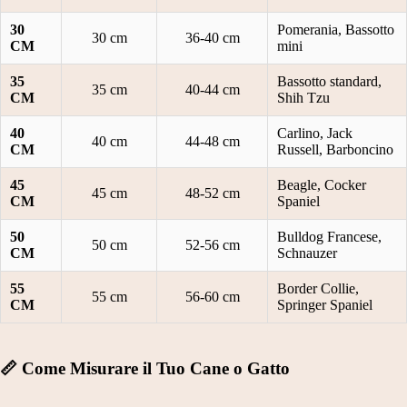
5
E
TI
30
Pomerania, Bassotto
C
30 cm
36-40 cm
L
TI
CM
mini
M
LI
E
35
Bassotto standard,
35 cm
40-44 cm
T
CM
Shih Tzu
L
C
A
E
A
40
Carlino, Jack
40 cm
44-48 cm
CM
Russell, Barboncino
G
G
L
LI
A
45
Beagle, Cocker
ZI
45 cm
48-52 cm
CM
Spaniel
A
N
NI
2
TI
50
Bulldog Francese,
E
50 cm
52-56 cm
CM
Schnauzer
5
S
N
3
55
Border Collie,
C
A
55 cm
56-60 cm
CM
Springer Spaniel
0
A
T
C
R
A
📏 Come Misurare il Tuo Cane o Gatto
M
P
L