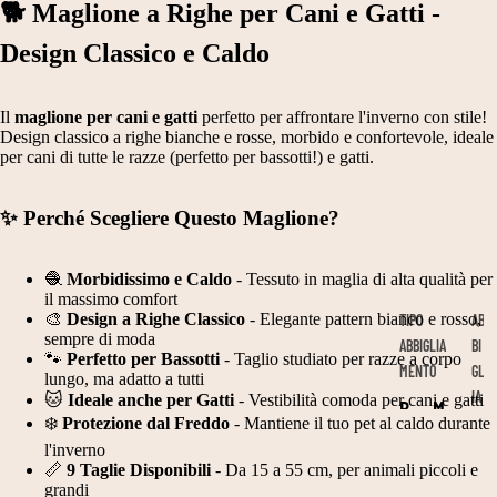
🐕 Maglione a Righe per Cani e Gatti -
Design Classico e Caldo
Il
maglione per cani e gatti
perfetto per affrontare l'inverno con stile!
Design classico a righe bianche e rosse, morbido e confortevole, ideale
per cani di tutte le razze (perfetto per bassotti!) e gatti.
✨ Perché Scegliere Questo Maglione?
🧶
Morbidissimo e Caldo
- Tessuto in maglia di alta qualità per
il massimo comfort
🎨
Design a Righe Classico
- Elegante pattern bianco e rosso,
TIPO
AB
sempre di moda
ABBIGLIA
BI
🐾
Perfetto per Bassotti
- Taglio studiato per razze a corpo
MENTO
GL
lungo, ma adatto a tutti
IA
🐱
Ideale anche per Gatti
- Vestibilità comoda per cani e gatti
B
M
ME
❄️
Protezione dal Freddo
- Mantiene il tuo pet al caldo durante
A
A
NT
l'inverno
📏
9 Taglie Disponibili
- Da 15 a 55 cm, per animali piccoli e
N
T
O
grandi