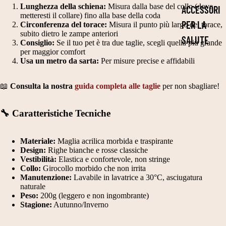
T
E
E
Lunghezza della schiena:
Misura dalla base del collo (dove
ACCESSORI
A
metteresti il collare) fino alla base della coda
C
H
PER LA
Circonferenza del torace:
Misura il punto più largo del torace,
G
A
A
subito dietro le zampe anteriori
SALUTE
Consiglio:
Se il tuo pet è tra due taglie, scegli quella più grande
LI
P
L
per maggior comfort
COLLARI
A
Usa un metro da sarta:
Per misure precise e affidabili
P
L
3
CIOTOLE
O
O
📖
Consulta la nostra
guida completa alle taglie
per non sbagliare!
0
PER CANI
T
W
3
TI
E
OCCHIALI
🔧 Caratteristiche Tecniche
5
E
E
DA SOLE
C
GI
N
Materiale:
Maglia acrilica morbida e traspirante
GUINZAGLI
M
Design:
Righe bianche e rosse classiche
A
Vestibilità:
Elastica e confortevole, non stringe
PETTORIN
Collo:
Girocollo morbido che non irrita
T
C
Manutenzione:
Lavabile in lavatrice a 30°C, asciugatura
E
A
C
naturale
Peso:
200g (leggero e non ingombrante)
TUTORI
G
H
Stagione:
Autunno/Inverno
ORTOPEDIC
LI
E