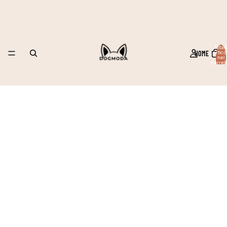
Total
HOME
articol
nel
carrell
0