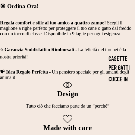
5
R
🎯 Ordina Ora!
C
O
Regala comfort e stile al tuo amico a quattro zampe!
Scegli il
M
N
maglione a righe perfetto per proteggere il tuo cane o gatto dal freddo
E
con un tocco di classe. Disponibile in 9 taglie per ogni esigenza.
T
A
C
⭐
Garanzia Soddisfatti o Rimborsati
- La felicità del tuo pet è la
G
O
nostra priorità!
CASETTE
LI
S
PER GATTI
A
T
💝
Idea Regalo Perfetta
- Un pensiero speciale per gli amanti degli
animali!
CUCCE IN
4
U
TESSUTO
5
M
Design
IMBOTTITO
5
I
Tutto ciò che facciamo parte da un “perché”
0
CASETTE
I
C
DA
M
M
INTERNO
Made with care
P