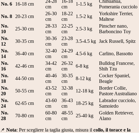
24-28
16-18
Chihuahua,
No. 6
16-18 cm
1-1.5 kg
cm
cm
Pomerania cucciolo
26-30
18-22
Yorkshire Terrier,
No. 8
20-23 cm
1.5-2 kg
cm
cm
Maltese
No.
28-33
22-25
Pinscher nano,
25-30 cm
2.5-3 kg
10
cm
cm
Barboncino Toy
No.
30-36
23-28
30-35 cm
3.5-4.5 kg
Jack Russell, Spitz
12
cm
cm
No.
32-40
24-29
36-40 cm
4.5-6 kg
Carlino, Bassotto
14
cm
cm
No.
34-42
26-32
Bulldog Francese,
42-46 cm
6-8 kg
16
cm
cm
Shih Tzu
No.
40-46
30-35
Cocker Spaniel,
44-50 cm
8-12 kg
18
cm
cm
Beagle
No.
43-52
32-38
Border Collie,
50-55 cm
12-18 kg
20
cm
cm
Pastore Australiano
No.
43-60
36-43
Labrador cucciolo,
62-65 cm
18-25 kg
24
cm
cm
Samoiedo
No.
60-80
48-55
Golden Retriever,
70-80 cm
25-40 kg
28
cm
cm
Alano
📌
Nota
: Per scegliere la taglia giusta, misura il
collo, il torace e la
lunghezza del dorso
del tuo cane.