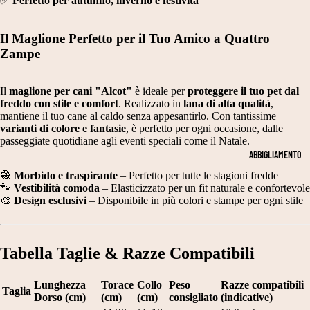
✅
Perfetto per autunno, inverno e festività
Il Maglione Perfetto per il Tuo Amico a Quattro
Zampe
Il
maglione per cani "Alcot"
è ideale per
proteggere il tuo pet dal
freddo con stile e comfort
. Realizzato in
lana di alta qualità
,
mantiene il tuo cane al caldo senza appesantirlo. Con tantissime
varianti di colore e fantasie
, è perfetto per ogni occasione, dalle
passeggiate quotidiane agli eventi speciali come il Natale.
ABBIGLIAMENTO
🧶
Morbido e traspirante
– Perfetto per tutte le stagioni fredde
🐾
Vestibilità comoda
– Elasticizzato per un fit naturale e confortevole
🎨
Design esclusivi
– Disponibile in più colori e stampe per ogni stile
Tabella Taglie & Razze Compatibili
Lunghezza
Torace
Collo
Peso
Razze compatibili
Taglia
Dorso (cm)
(cm)
(cm)
consigliato
(indicative)