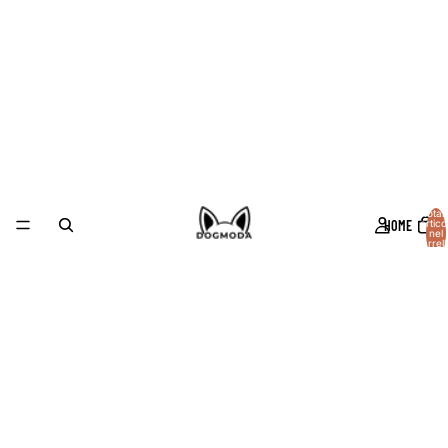
Total
HOME
articol
nel
carrell
0