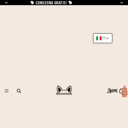
🐕
CONSEGNA GRATIS!
🐕
IT
Total
HOME
articol
nel
carrell
0