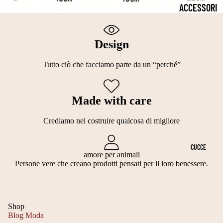
2
P
S
ACCESSORI
5
E
TI
PER LA
C
L
TI
SALUTE
Design
M
LI
E
COLLARI
T
L
Tutto ciò che facciamo parte da un “perché”
C
CIOTOLE
A
E
A
PER CANI
G
G
L
Made with care
OCCHIALI
LI
A
ZI
Crediamo nel costruire qualcosa di migliore
DA SOLE
A
N
NI
2
TI
GUINZAGLI
E
CUCCE
5
amore per animali
S
N
PETTORIN
Persone vere che creano prodotti pensati per il loro benessere.
3
C
A
E
0
A
T
TUTORI
C
R
A
Shop
ORTOPEDIC
M
Blog Moda
P
L