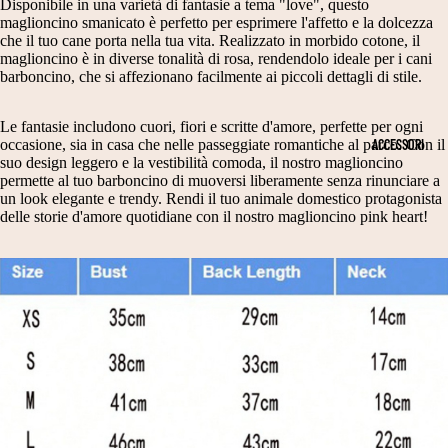
N
T
Disponibile in una varietà di fantasie a tema "love", questo
PE
maglioncino smanicato è perfetto per esprimere l'affetto e la dolcezza
D
RI
che il tuo cane porta nella tua vita. Realizzato in morbido cotone, il
R
A
M
maglioncino è in diverse tonalità di rosa, rendendolo ideale per i cani
DI
barboncino, che si affezionano facilmente ai piccoli dettagli di stile.
N
O
ME
NS
E
NI
Le fantasie includono cuori, fiori e scritte d'amore, perfette per ogni
IO
ACCESSORI
occasione, sia in casa che nelle passeggiate romantiche al parco. Con il
E
E
NI
suo design leggero e la vestibilità comoda, il nostro maglioncino
S
C
permette al tuo barboncino di muoversi liberamente senza rinunciare a
CA
un look elegante e trendy. Rendi il tuo animale domestico protagonista
NE
CI
E
delle storie d'amore quotidiane con il nostro maglioncino pink heart!
T
A
RI
A
R
M
G
P
O
LI
E
NI
A
E
C
2
A
V
0
P
E