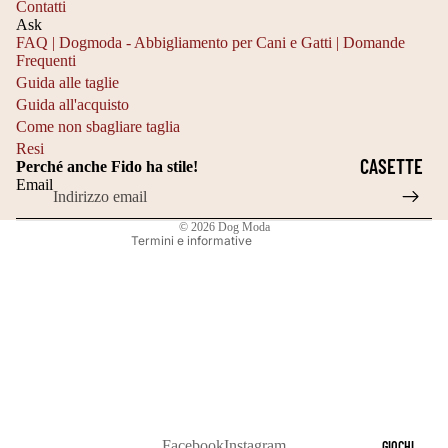
I
Contatti
T
E
E
Ask
PERSONALI
FAQ | Dogmoda - Abbigliamento per Cani e Gatti | Domande
A
C
H
Frequenti
Informativa sulla privacy
ZZABILI
G
Guida alle taglie
A
A
Informativa sui rimborsi
PER CANI E
Guida all'acquisto
LI
P
L
Recapiti
Come non sbagliare taglia
GATTI
A
P
L
Resi
Termini e condizioni del servizio
CASETTE
3
Perché anche Fido ha stile!
IDEE
O
O
Informativa sulle spedizioni
Email
PER GATTI
0
REGALO
T
W
Informativa legale
3
PER
© 2026
Dog Moda
CUCCE IN
TI
E
Termini e informative
5
AMANTI
TESSUTO
E
E
C
DEGLI
IMBOTTITO
GI
N
M
ANIMALI
A
CASETTE
T
C
DA
A
C
INTERNO
G
H
CESTE
Facebook
Instagram
GIOCHI