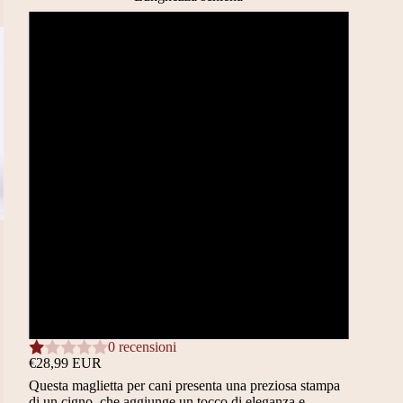
20 CM
24 CM
26 CM
29 CM
32 CM
36 CM
35 CM Bulldog
0 recensioni
€28,99 EUR
Questa maglietta per cani presenta una preziosa stampa
di un cigno, che aggiunge un tocco di eleganza e