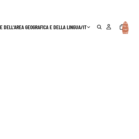
Totale
E DELL'AREA GEOGRAFICA E DELLA LINGUA
/
IT
articoli
nel
carrello:
0