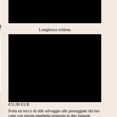
Leopardato
Zebrato
Lunghezza schiena
21 CM
24 CM
29 CM
33 CM
35 CM
€51,99 EUR
Porta un tocco di stile selvaggio alle passeggiate del tuo
cane con questa maglietta proposta in due fantasie