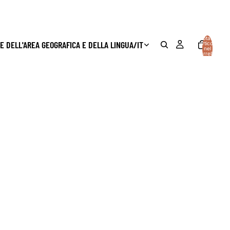
Totale
E DELL'AREA GEOGRAFICA E DELLA LINGUA
/
IT
articoli
nel
carrello:
0