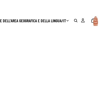
Totale
E DELL'AREA GEOGRAFICA E DELLA LINGUA
/
IT
articoli
nel
carrello:
0