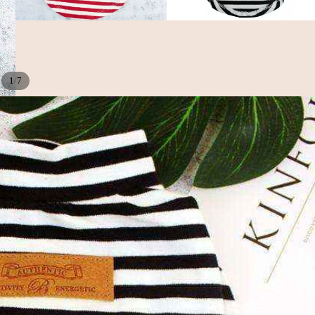
/
1
7