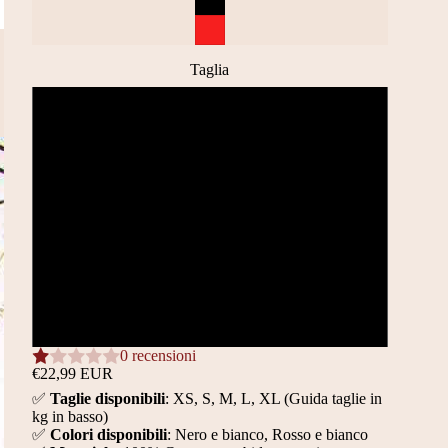
Taglia
XS
S
M
L
XL
0 recensioni
€22,99 EUR
✅
Taglie disponibili
: XS, S, M, L, XL (Guida taglie in
kg in basso)
✅
Colori disponibili
: Nero e bianco, Rosso e bianco