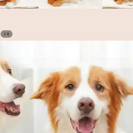
/
1
8