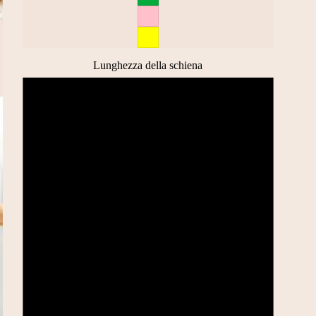
Lunghezza della schiena
20CM (XS)
25CM (S)
30CM (M)
35CM (L)
38CM (XL)
42CM (XXL)
45CM (3XL )