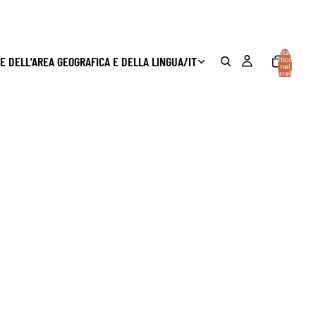
Totale
E DELL'AREA GEOGRAFICA E DELLA LINGUA
/
IT
articoli
nel
carrello:
0