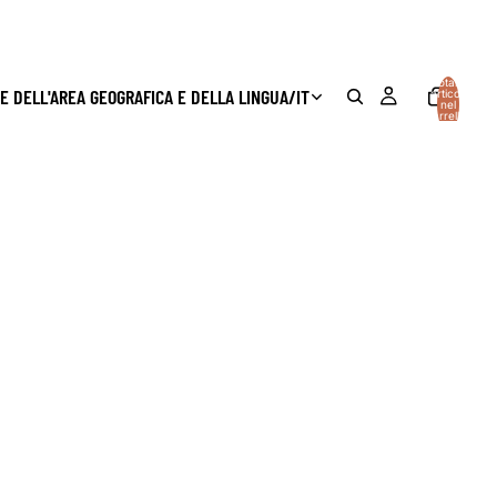
Totale
E DELL'AREA GEOGRAFICA E DELLA LINGUA
/
IT
articoli
nel
carrello:
0