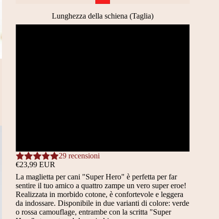
Lunghezza della schiena (Taglia)
20CM (S)
25CM (M)
30CM (L)
35CM (XL)
40CM (XXL)
29 recensioni
€23,99 EUR
La maglietta per cani "Super Hero" è perfetta per far
sentire il tuo amico a quattro zampe un vero super eroe!
Realizzata in morbido cotone, è confortevole e leggera
da indossare. Disponibile in due varianti di colore: verde
o rossa camouflage, entrambe con la scritta "Super