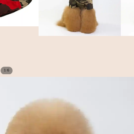
/
1
6