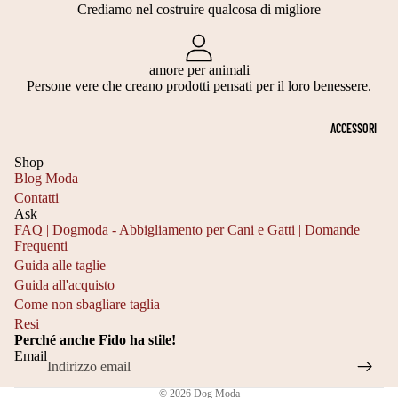
N
T
Crediamo nel costruire qualcosa di migliore
PE
D
RI
R
A
M
DI
amore per animali
N
O
ME
Persone vere che creano prodotti pensati per il loro benessere.
NS
E
NI
IO
ACCESSORI
E
E
NI
S
C
Shop
CA
Blog Moda
NE
CI
E
Contatti
T
A
RI
Ask
FAQ | Dogmoda - Abbigliamento per Cani e Gatti | Domande
A
R
M
Frequenti
Informativa sulla privacy
G
P
O
Guida alle taglie
Informativa sui rimborsi
Guida all'acquisto
LI
E
NI
Recapiti
Come non sbagliare taglia
A
E
Resi
C
Termini e condizioni del servizio
Perché anche Fido ha stile!
2
Informativa sulle spedizioni
A
V
Email
0
Informativa legale
P
E
© 2026
Dog Moda