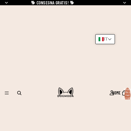
🐕
CONSEGNA GRATIS!
🐕
IT
Total
HOME
articol
nel
carrell
0