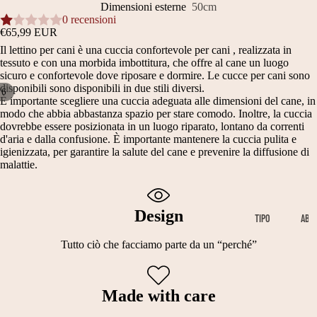
Dimensioni esterne
50cm
0 recensioni
€65,99 EUR
Il lettino per cani è una cuccia confortevole per cani , realizzata in
tessuto e con una morbida imbottitura, che offre al cane un luogo
sicuro e confortevole dove riposare e dormire. Le cucce per cani sono
disponibili sono disponibili in due stili diversi.
/
6
È importante scegliere una cuccia adeguata alle dimensioni del cane, in
modo che abbia abbastanza spazio per stare comodo. Inoltre, la cuccia
APRI
APRI
APRI
APRI
APRI
APRI
dovrebbe essere posizionata in un luogo riparato, lontano da correnti
IMMAGINE
IMMAGINE
IMMAGINE
IMMAGINE
IMMAGINE
IMMAGINE
d'aria e dalla confusione. È importante mantenere la cuccia pulita e
A
A
A
A
A
A
igienizzata, per garantire la salute del cane e prevenire la diffusione di
SCHERMO
SCHERMO
SCHERMO
SCHERMO
SCHERMO
SCHERMO
malattie.
INTERO
INTERO
INTERO
INTERO
INTERO
INTERO
Design
TIPO
AB
ABBIGLIA
BI
Tutto ciò che facciamo parte da un “perché”
MENTO
GL
IA
B
M
ME
Made with care
A
A
NT
O