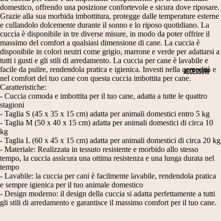
N
T
domestico, offrendo una posizione confortevole e sicura dove riposare.
PE
D
RI
Grazie alla sua morbida imbottitura, protegge dalle temperature esterne
R
e cullandolo dolcemente durante il sonno e lo riposo quotidiano. La
A
M
DI
cuccia è disponibile in tre diverse misure, in modo da poter offrire il
massimo del comfort a qualsiasi dimensione di cane. La cuccia è
N
O
ME
disponibile in colori neutri come grigio, marrone e verde per adattarsi a
NS
E
NI
tutti i gusti e gli stili di arredamento. La cuccia per cane è lavabile e
IO
facile da pulire, rendendola pratica e igienica. Investi nella comodità e
ACCESSORI
E
E
nel comfort del tuo cane con questa cuccia imbottita per cane.
NI
Caratteristiche:
S
C
CA
- Cuccia comoda e imbottita per il tuo cane, adatta a tutte le quattro
NE
CI
E
stagioni
- Taglia S (45 x 35 x 15 cm) adatta per animali domestici entro 5 kg
T
A
RI
- Taglia M (50 x 40 x 15 cm) adatta per animali domestici di circa 10
kg
A
R
M
- Taglia L (60 x 45 x 15 cm) adatta per animali domestici di circa 20 kg
G
P
O
- Materiale: Realizzata in tessuto resistente e morbido allo stesso
tempo, la cuccia assicura una ottima resistenza e una lunga durata nel
LI
E
NI
tempo
- Lavabile: la cuccia per cani è facilmente lavabile, rendendola pratica
A
E
C
e sempre igienica per il tuo animale domestico
2
- Design moderno: il design della cuccia si adatta perfettamente a tutti
A
V
gli stili di arredamento e garantisce il massimo comfort per il tuo cane.
0
P
E