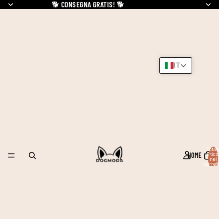
🐕
CONSEGNA GRATIS!
🐕
IT
Total
HOME
articol
nel
carrell
0