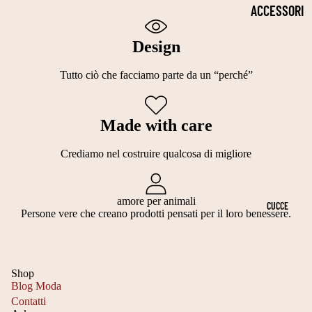
2
P
S
ACCESSORI
5
E
TI
PER LA
C
Design
L
TI
SALUTE
M
LI
E
Tutto ciò che facciamo parte da un “perché”
COLLARI
T
L
C
CIOTOLE
A
E
A
Made with care
PER CANI
G
G
L
OCCHIALI
LI
A
Crediamo nel costruire qualcosa di migliore
ZI
DA SOLE
A
N
NI
2
TI
GUINZAGLI
E
amore per animali
CUCCE
Persone vere che creano prodotti pensati per il loro benessere.
5
S
N
PETTORIN
3
C
A
E
0
A
T
TUTORI
Shop
C
R
A
Blog Moda
ORTOPEDIC
M
Contatti
P
L