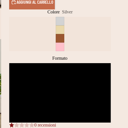
AGGIUNGI AL CARRELLO
Colore
Silver
Formato
S 45 x 30 x 6 cm
M 55 x 40 x 7 cm
L 65 x 50 x 8 cm
XL 80 x 60 x 9 cm
0 recensioni