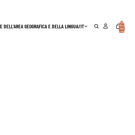
Totale
E DELL'AREA GEOGRAFICA E DELLA LINGUA
/
IT
articoli
nel
carrello:
0