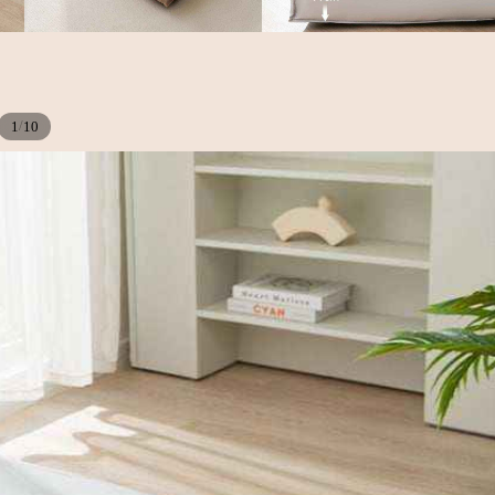
/
1
10