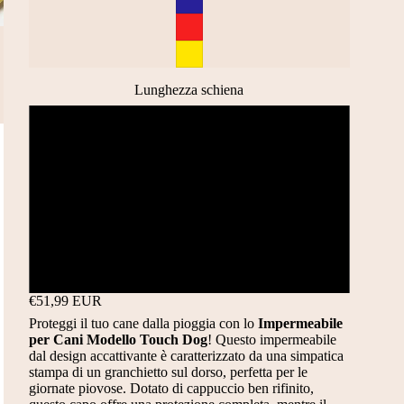
Lunghezza schiena
29 CM
34 CM
37 CM
43 CM
€51,99 EUR
Proteggi il tuo cane dalla pioggia con lo
Impermeabile
per Cani Modello Touch Dog
! Questo impermeabile
dal design accattivante è caratterizzato da una simpatica
stampa di un granchietto sul dorso, perfetta per le
giornate piovose. Dotato di cappuccio ben rifinito,