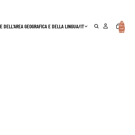
Totale
E DELL'AREA GEOGRAFICA E DELLA LINGUA
/
IT
articoli
nel
carrello:
0