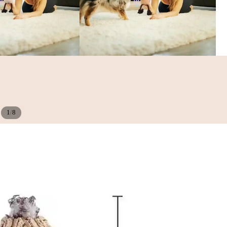
/
1
8