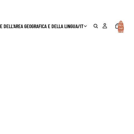
Totale
E DELL'AREA GEOGRAFICA E DELLA LINGUA
/
IT
articoli
nel
carrello:
0