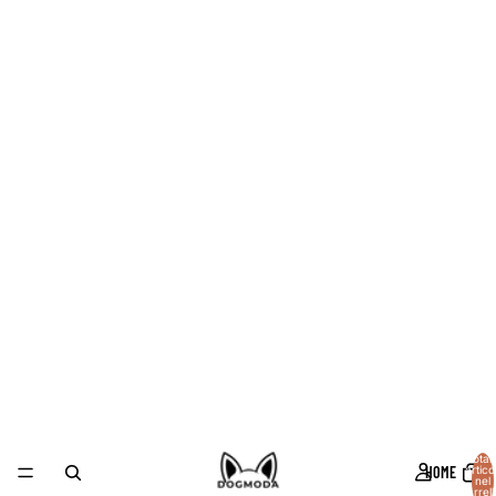
Total
HOME
articol
nel
carrell