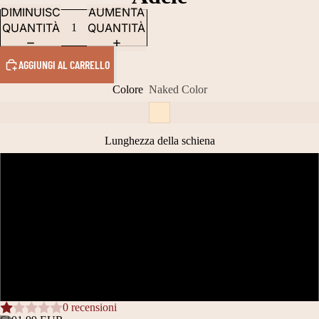
DIMINUISCI
AUMENTA
QUANTITÀ
QUANTITÀ
AGGIUNGI AL CARRELLO
Colore
Naked Color
Lunghezza della schiena
27 CM
31 CM
39 CM
44 CM
0 recensioni