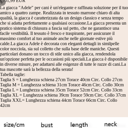
€101,99 EUR
/
6
La giacca "Adele" per cani è un'elegante e raffinata soluzione per il tuo
APRI
APRI
APRI
APRI
APRI
APRI
amico a quattro zampe. Realizzata in tessuto marrone chiaro di alta
IMMAGINE
IMMAGINE
IMMAGINE
IMMAGINE
IMMAGINE
IMMAGINE
qualità, la giacca è caratterizzata da un design classico e senza tempo
che si adatta perfettamente a qualsiasi occasione.La giacca presenta un
A
A
A
A
A
A
pratico sistema di chiusura a fascia sul petto, che ne garantisce una
SCHERMO
SCHERMO
SCHERMO
SCHERMO
SCHERMO
SCHERMO
facile vestibilità. Il tessuto è fresco e traspirante, per assicurare il
INTERO
INTERO
INTERO
INTERO
INTERO
INTERO
massimo comfort al tuo animale anche nelle giornate estive più
calde.La giacca Adele è decorata con eleganti dettagli in similpelle
color nocciola, sia sul colletto che sulla base delle maniche. Questi
particolari donano un tocco di stile unico alla giacca, rendendola
un'opzione perfetta per le occasioni più speciali.La giacca è disponibile
in diverse misure, per adattarsi alle esigenze di tutte le razze di cani.La
tua mascotte sarà la bellezza della serata!
Tabella taglie:
Taglia S = Lunghezza schiena 27cm Torace 40cm Circ. Collo 27cm
Taglia M = Lunghezza schiena 31cm Torace 46cm Circ. Collo 30cm
Taglia L = Lunghezza schiena 35cm Torace 52cm Circ. Collo 33cm
Taglia XL = Lunghezza schiena 39cm Torace 59cm Circ. Collo 37cm
Taglia XXL= Lunghezza schiena 44cm Torace 66cm Circ. Collo
42cm