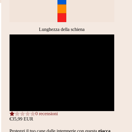
Lunghezza della schiena
20 CM
30 CM
40 CM
50 CM
60 CM
0 recensioni
€35,99 EUR
Proteggi il tuo cane dalle intemperie con questa
giacca