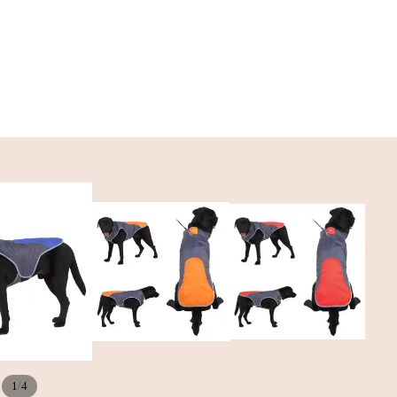
/
1
4