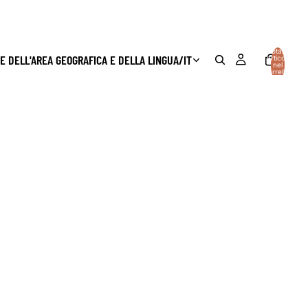
Totale
E DELL'AREA GEOGRAFICA E DELLA LINGUA
/
IT
articoli
nel
carrello:
0