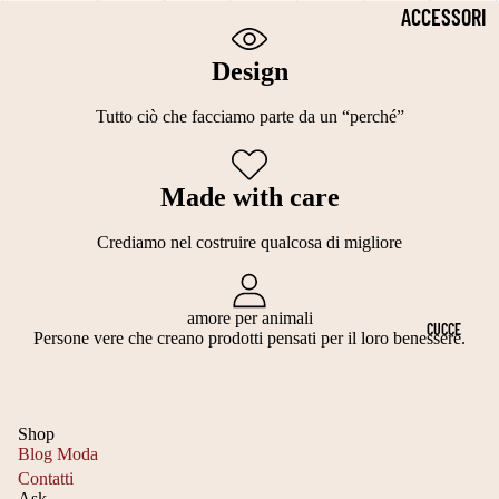
2
P
S
ACCESSORI
5
E
TI
PER LA
C
Design
L
TI
SALUTE
M
LI
E
Tutto ciò che facciamo parte da un “perché”
COLLARI
T
L
C
CIOTOLE
A
E
A
Made with care
PER CANI
G
G
L
OCCHIALI
LI
Crediamo nel costruire qualcosa di migliore
A
ZI
DA SOLE
A
N
NI
2
TI
GUINZAGLI
amore per animali
E
CUCCE
Persone vere che creano prodotti pensati per il loro benessere.
5
S
N
PETTORIN
3
C
A
E
0
A
T
Shop
TUTORI
C
R
A
Blog Moda
ORTOPEDIC
M
Contatti
P
L
Ask