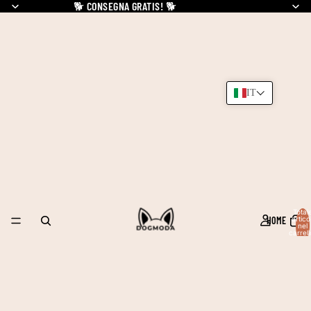
🐕
CONSEGNA GRATIS!
🐕
IT
Total
HOME
articol
nel
carrell
0