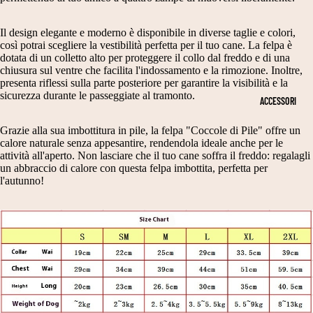
N
T
PE
D
RI
R
Il design elegante e moderno è disponibile in diverse taglie e colori,
A
M
così potrai scegliere la vestibilità perfetta per il tuo cane. La felpa è
DI
dotata di un colletto alto per proteggere il collo dal freddo e di una
N
O
ME
chiusura sul ventre che facilita l'indossamento e la rimozione. Inoltre,
NS
E
NI
presenta riflessi sulla parte posteriore per garantire la visibilità e la
sicurezza durante le passeggiate al tramonto.
IO
ACCESSORI
E
E
NI
S
C
CA
Grazie alla sua imbottitura in pile, la felpa "Coccole di Pile" offre un
calore naturale senza appesantire, rendendola ideale anche per le
NE
CI
E
attività all'aperto. Non lasciare che il tuo cane soffra il freddo: regalagli
T
A
RI
un abbraccio di calore con questa felpa imbottita, perfetta per
l'autunno!
A
R
M
G
P
O
LI
E
NI
A
E
C
2
A
V
0
P
E