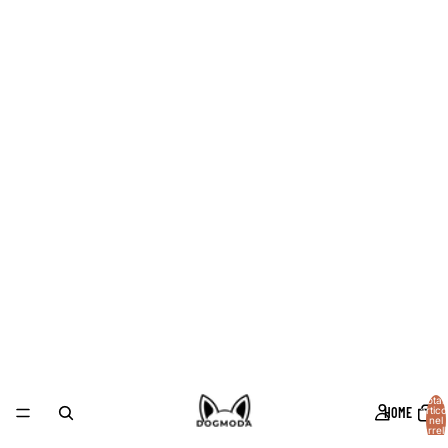
Total
HOME
articol
nel
carrell
0