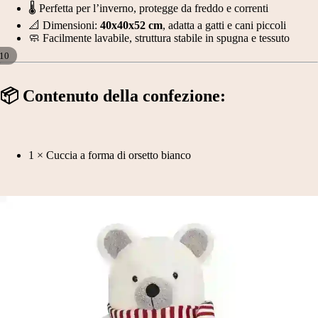
🌡️ Perfetta per l’inverno, protegge da freddo e correnti
📐 Dimensioni:
40x40x52 cm
, adatta a gatti e cani piccoli
🧼 Facilmente lavabile, struttura stabile in spugna e tessuto
10
APRI
APRI
APRI
APRI
APRI
APRI
APRI
APRI
APRI
APRI
📦
Contenuto della confezione:
IMMAGINE
IMMAGINE
IMMAGINE
IMMAGINE
IMMAGINE
IMMAGINE
IMMAGINE
IMMAGINE
IMMAGINE
IMMAGINE
A
A
A
A
A
A
A
A
A
A
SCHERMO
SCHERMO
SCHERMO
SCHERMO
SCHERMO
SCHERMO
SCHERMO
SCHERMO
SCHERMO
SCHERMO
INTERO
INTERO
INTERO
INTERO
INTERO
INTERO
INTERO
INTERO
INTERO
INTERO
1 × Cuccia a forma di orsetto bianco