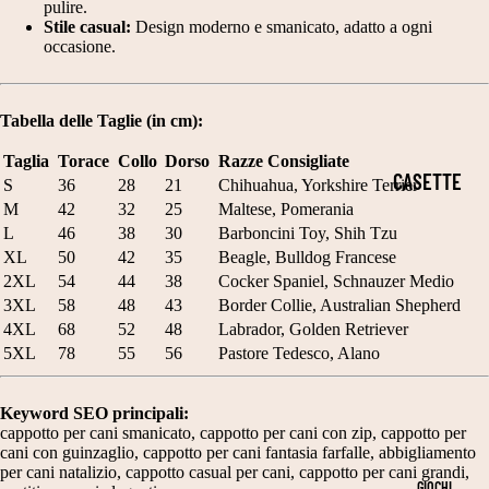
I
pulire.
T
E
E
Stile casual:
Design moderno e smanicato, adatto a ogni
PERSONALI
occasione.
A
C
H
ZZABILI
G
A
A
PER CANI E
LI
Tabella delle Taglie (in cm):
P
L
GATTI
A
P
L
Taglia
Torace
Collo
Dorso
Razze Consigliate
CASETTE
3
IDEE
S
36
28
21
Chihuahua, Yorkshire Terrier
O
O
M
42
32
25
Maltese, Pomerania
PER GATTI
0
REGALO
T
W
L
46
38
30
Barboncini Toy, Shih Tzu
3
PER
CUCCE IN
XL
50
42
35
Beagle, Bulldog Francese
TI
E
5
2XL
54
44
38
Cocker Spaniel, Schnauzer Medio
AMANTI
TESSUTO
E
E
3XL
58
48
43
Border Collie, Australian Shepherd
C
DEGLI
IMBOTTITO
GI
N
4XL
68
52
48
Labrador, Golden Retriever
M
ANIMALI
5XL
78
55
56
Pastore Tedesco, Alano
A
CASETTE
T
C
DA
Keyword SEO principali:
A
C
INTERNO
cappotto per cani smanicato, cappotto per cani con zip, cappotto per
cani con guinzaglio, cappotto per cani fantasia farfalle, abbigliamento
G
H
CESTE
per cani natalizio, cappotto casual per cani, cappotto per cani grandi,
GIOCHI