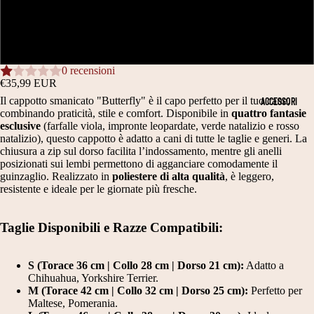
N
T
48CM (4XL)
PE
D
RI
R
A
M
56CM (5XL)
DI
N
O
ME
0 recensioni
NS
E
NI
€35,99 EUR
IO
Il cappotto smanicato "Butterfly" è il capo perfetto per il tuo cane,
ACCESSORI
E
E
NI
combinando praticità, stile e comfort. Disponibile in
quattro fantasie
S
C
esclusive
(farfalle viola, impronte leopardate, verde natalizio e rosso
CA
natalizio), questo cappotto è adatto a cani di tutte le taglie e generi. La
NE
CI
E
chiusura a zip sul dorso facilita l’indossamento, mentre gli anelli
posizionati sui lembi permettono di agganciare comodamente il
T
A
RI
guinzaglio. Realizzato in
poliestere di alta qualità
, è leggero,
A
R
M
resistente e ideale per le giornate più fresche.
G
P
O
Taglie Disponibili e Razze Compatibili:
LI
E
NI
A
E
C
S (Torace 36 cm | Collo 28 cm | Dorso 21 cm):
Adatto a
2
A
V
Chihuahua, Yorkshire Terrier.
M (Torace 42 cm | Collo 32 cm | Dorso 25 cm):
Perfetto per
0
P
E
Maltese, Pomerania.