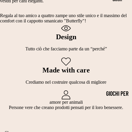
LI
E
vestiti per cani eleganti.
DIVANI PER
A
C
CANI
Regala al tuo amico a quattro zampe uno stile unico e il massimo del
3
O
comfort con il cappotto smanicato "Butterfly"!
LETTINI
5
O
PER CANI
4
Design
R
0
DI
Tutto ciò che facciamo parte da un “perché”
C
N
M
A
Made with care
T
TI
A
C
Crediamo nel costruire qualcosa di migliore
G
A
GIOCHI PER
LI
N
GATTI
amore per animali
Persone vere che creano prodotti pensati per il loro benessere.
A
E
GIOCATTOL
4
P
I DA
0
A
MASTICAR