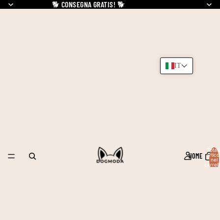
🐕
CONSEGNA GRATIS!
🐕
IT
Total
HOME
articol
nel
carrell
0