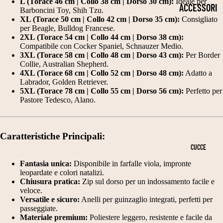
2
L (Torace 46 cm | Collo 38 cm | Dorso 30 cm):
Ideale per
P
S
ACCESSORI
Barboncini Toy, Shih Tzu.
5
E
TI
XL (Torace 50 cm | Collo 42 cm | Dorso 35 cm):
Consigliato
PER LA
per Beagle, Bulldog Francese.
C
L
TI
SALUTE
2XL (Torace 54 cm | Collo 44 cm | Dorso 38 cm):
M
Compatibile con Cocker Spaniel, Schnauzer Medio.
LI
E
COLLARI
3XL (Torace 58 cm | Collo 48 cm | Dorso 43 cm):
Per Border
T
L
Collie, Australian Shepherd.
C
4XL (Torace 68 cm | Collo 52 cm | Dorso 48 cm):
Adatto a
CIOTOLE
A
E
Labrador, Golden Retriever.
A
PER CANI
5XL (Torace 78 cm | Collo 55 cm | Dorso 56 cm):
Perfetto per
G
G
L
Pastore Tedesco, Alano.
OCCHIALI
LI
A
ZI
DA SOLE
A
N
NI
Caratteristiche Principali:
2
TI
GUINZAGLI
E
CUCCE
5
S
N
PETTORIN
Fantasia unica:
Disponibile in farfalle viola, impronte
3
C
A
leopardate e colori natalizi.
E
Chiusura pratica:
Zip sul dorso per un indossamento facile e
0
A
T
veloce.
TUTORI
C
Versatile e sicuro:
Anelli per guinzaglio integrati, perfetti per
R
A
passeggiate.
ORTOPEDIC
M
P
L
Materiale premium:
Poliestere leggero, resistente e facile da