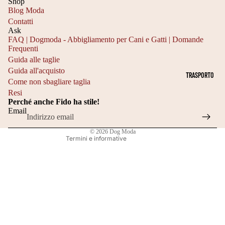
Shop
4
D
Blog Moda
E
5
R
Contatti
Ask
GIOCATTOL
C
O
FAQ | Dogmoda - Abbigliamento per Cani e Gatti | Domande
I
Frequenti
M
N
Informativa sulla privacy
Guida alle taglie
INTERATTI
E
Informativa sui rimborsi
T
Guida all'acquisto
TRASPORTO
VI
Recapiti
Come non sbagliare taglia
A
C
Resi
Termini e condizioni del servizio
G
O
Perché anche Fido ha stile!
Informativa sulle spedizioni
Email
LI
S
Informativa legale
A
T
© 2026
Dog Moda
Termini e informative
4
U
5
M
5
I
0
I
C
M
M
P