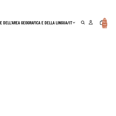
Totale
E DELL'AREA GEOGRAFICA E DELLA LINGUA
/
IT
articoli
nel
carrello:
0