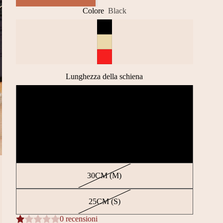
Colore
Black
Lunghezza della schiena
20CM (XS)
35CM (L)
40CM (XL)
30CM (M)
25CM (S)
0 recensioni