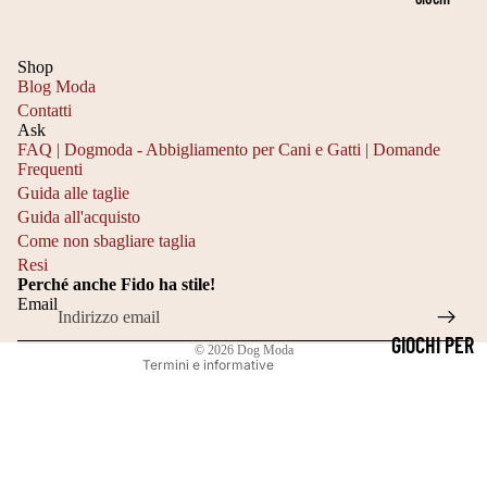
LI
E
DIVANI PER
A
C
CANI
3
Shop
O
Blog Moda
LETTINI
5
O
Contatti
PER CANI
4
Ask
R
FAQ | Dogmoda - Abbigliamento per Cani e Gatti | Domande
0
Frequenti
DI
Informativa sulla privacy
C
Guida alle taglie
N
Informativa sui rimborsi
Guida all'acquisto
M
A
Recapiti
Come non sbagliare taglia
Resi
T
Termini e condizioni del servizio
TI
Perché anche Fido ha stile!
Informativa sulle spedizioni
A
C
Email
Informativa legale
G
A
GIOCHI PER
© 2026
Dog Moda
LI
N
Termini e informative
GATTI
A
E
GIOCATTOL
4
P
I DA
0
A
MASTICAR