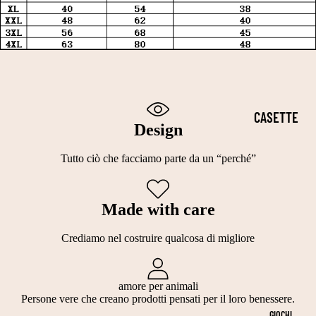
I
T
E
E
PERSONALI
A
C
H
ZZABILI
G
A
A
PER CANI E
LI
P
L
GATTI
A
P
L
CASETTE
3
IDEE
O
O
Design
PER GATTI
0
REGALO
T
W
Tutto ciò che facciamo parte da un “perché”
3
PER
CUCCE IN
TI
E
5
AMANTI
TESSUTO
E
E
C
DEGLI
IMBOTTITO
Made with care
GI
N
M
ANIMALI
A
CASETTE
Crediamo nel costruire qualcosa di migliore
T
C
DA
A
C
INTERNO
amore per animali
G
H
Persone vere che creano prodotti pensati per il loro benessere.
CESTE
GIOCHI