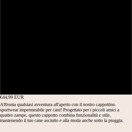
N
T
PE
D
RI
28 CM
R
A
M
DI
32 CM
N
O
ME
NS
E
NI
IO
40 CM
ACCESSORI
E
E
NI
S
C
CA
48 CM
NE
CI
E
T
A
RI
56 CM
A
R
M
63 CM
G
P
O
LI
E
NI
€44,99 EUR
Affronta qualsiasi avventura all'aperto con il nostro cappottino
A
E
C
sportwear impermeabile per cani! Progettato per i piccoli amici a
2
quattro zampe, questo cappotto combina funzionalità e stile,
A
V
mantenendo il tuo cane asciutto e alla moda anche sotto la pioggia.
0
P
E