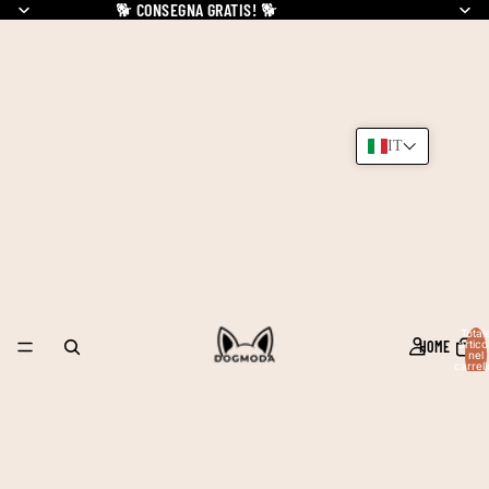
🐕
CONSEGNA GRATIS!
🐕
IT
Total
HOME
articol
nel
carrell
0