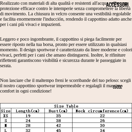
2
P
S
Realizzato con materiali di alta qualità e resistenti all'acqua, offre una
ACCESSORI
protezione efficace contro le intemperie senza compromettere la libertà
5
E
TI
PER LA
di movimento. La chiusura in velcro consente una vestibilità regolabile
C
e facilita enormemente l'inducción, rendendo il cappottino adatto anche
L
TI
SALUTE
per i cani più vivaci e impazienti.
M
LI
E
COLLARI
T
L
Leggero e poco ingombrante, il cappottino si piega facilmente per
C
CIOTOLE
essere riposto nella tua borsa, pronto per essere utilizzato in qualsiasi
A
E
A
momento. Il design sportwear è caratterizzato da linee moderne e colori
PER CANI
vivaci, perfetti per i cani che amano distinguersi. Inoltre, le rifiniture
G
G
L
riflettenti garantiscono visibilità e sicurezza durante le passeggiate in
OCCHIALI
LI
A
serata.
ZI
DA SOLE
A
N
NI
Non lasciare che il maltempo freni le scorribande del tuo peloso: scegli
2
TI
GUINZAGLI
E
il nostro cappottino sportwear impermeabile e regalagli il massimo
CUCCE
5
comfort in ogni condizione!
S
N
PETTORIN
3
C
A
E
0
A
T
TUTORI
C
R
A
ORTOPEDIC
M
P
L