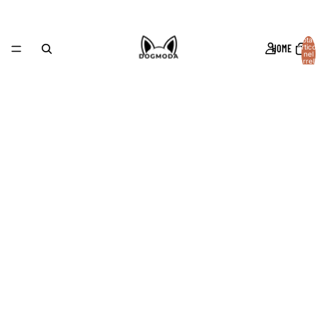
Total
HOME
articol
nel
carrell
0