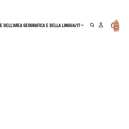
Totale
E DELL'AREA GEOGRAFICA E DELLA LINGUA
/
IT
articoli
nel
carrello:
0