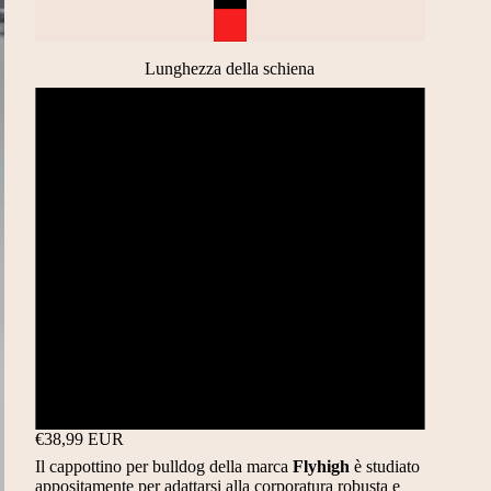
Lunghezza della schiena
26 CM
29 CM
32 CM
36 CM
40 CM
44 CM
€38,99 EUR
Il cappottino per bulldog della marca
Flyhigh
è studiato
appositamente per adattarsi alla corporatura robusta e