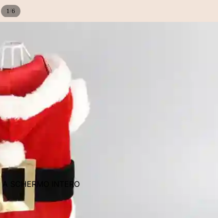
/
1
6
E A SCHERMO INTERO