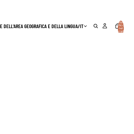
Totale
E DELL'AREA GEOGRAFICA E DELLA LINGUA
/
IT
articoli
nel
carrello:
0