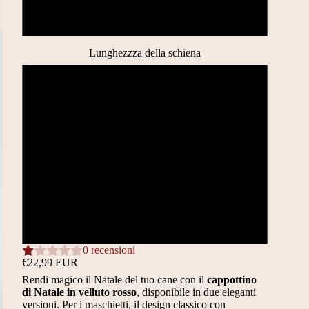
Gonnellina
Lunghezzza della schiena
20CM (XXS)
24CM (XS)
29CM (S)
32CM (M)
39CM (L)
0 recensioni
€22,99 EUR
Rendi magico il Natale del tuo cane con il
cappottino
di Natale in velluto rosso
, disponibile in due eleganti
versioni. Per i maschietti, il design classico con