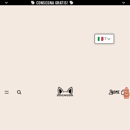
🐕
CONSEGNA GRATIS!
🐕
IT
Total
HOME
articol
nel
carrell
0