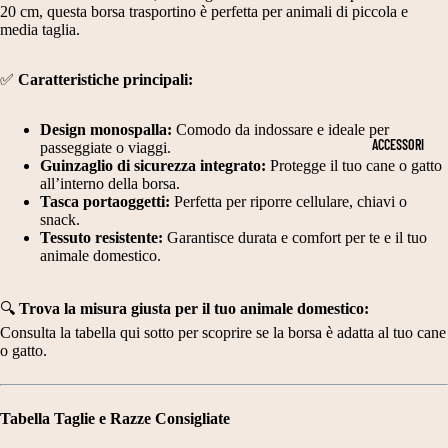
N
T
20 cm, questa borsa trasportino è perfetta per animali di piccola e
PE
D
RI
media taglia.
R
A
M
DI
✅
Caratteristiche principali:
N
O
ME
NS
E
NI
Design monospalla:
Comodo da indossare e ideale per
IO
ACCESSORI
passeggiate o viaggi.
E
E
NI
Guinzaglio di sicurezza integrato:
Protegge il tuo cane o gatto
S
C
CA
all’interno della borsa.
Tasca portaoggetti:
Perfetta per riporre cellulare, chiavi o
NE
CI
E
snack.
T
Tessuto resistente:
Garantisce durata e comfort per te e il tuo
A
RI
animale domestico.
A
R
M
G
P
O
🔍
Trova la misura giusta per il tuo animale domestico:
LI
E
NI
Consulta la tabella qui sotto per scoprire se la borsa è adatta al tuo cane
o gatto.
A
E
C
2
A
V
0
Tabella Taglie e Razze Consigliate
P
E