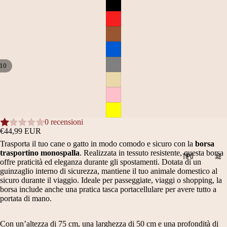
10
APRI
APRI
APRI
APRI
APRI
APRI
APRI
APRI
APRI
APRI
IMMAGINE
IMMAGINE
IMMAGINE
IMMAGINE
IMMAGINE
IMMAGINE
IMMAGINE
IMMAGINE
IMMAGINE
IMMAGINE
A
A
A
A
A
A
A
A
A
A
SCHERMO
SCHERMO
SCHERMO
SCHERMO
SCHERMO
SCHERMO
SCHERMO
SCHERMO
SCHERMO
SCHERMO
0 recensioni
INTERO
INTERO
INTERO
INTERO
INTERO
INTERO
INTERO
INTERO
INTERO
INTERO
€44,99 EUR
Trasporta il tuo cane o gatto in modo comodo e sicuro con la
borsa
trasportino monospalla
. Realizzata in tessuto resistente, questa borsa
TIPO
AB
offre praticità ed eleganza durante gli spostamenti. Dotata di un
ABBIGLIA
BI
guinzaglio interno di sicurezza, mantiene il tuo animale domestico al
MENTO
GL
sicuro durante il viaggio. Ideale per passeggiate, viaggi o shopping, la
borsa include anche una pratica tasca portacellulare per avere tutto a
IA
B
M
portata di mano.
ME
A
A
NT
Con un’altezza di 75 cm, una larghezza di 50 cm e una profondità di
O