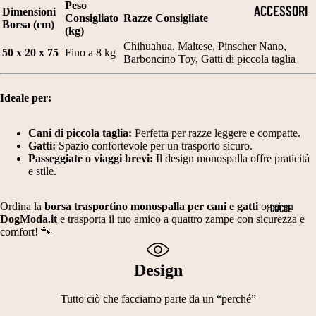
2
Peso
P
S
ACCESSORI
Dimensioni
Consigliato
Razze Consigliate
5
Borsa (cm)
E
TI
PER LA
(kg)
C
Chihuahua, Maltese, Pinscher Nano,
L
TI
SALUTE
50 x 20 x 75
Fino a 8 kg
Barboncino Toy, Gatti di piccola taglia
M
LI
E
COLLARI
T
L
C
Ideale per:
CIOTOLE
A
E
A
PER CANI
G
G
Cani di piccola taglia:
Perfetta per razze leggere e compatte.
L
Gatti:
Spazio confortevole per un trasporto sicuro.
OCCHIALI
LI
A
Passeggiate o viaggi brevi:
Il design monospalla offre praticità
ZI
e stile.
DA SOLE
A
N
NI
2
TI
GUINZAGLI
E
Ordina la
borsa trasportino monospalla per cani e gatti
oggi su
CUCCE
5
DogModa.it
e trasporta il tuo amico a quattro zampe con sicurezza e
S
N
PETTORIN
comfort! 🐾
3
C
A
E
0
A
T
Design
TUTORI
C
R
A
ORTOPEDIC
Tutto ciò che facciamo parte da un “perché”
M
P
L