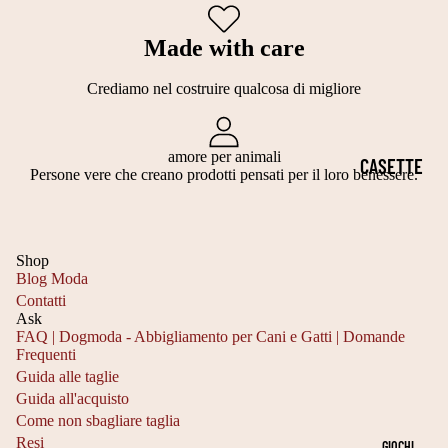
I
T
E
E
PERSONALI
Made with care
A
C
H
ZZABILI
G
A
A
Crediamo nel costruire qualcosa di migliore
PER CANI E
LI
P
L
GATTI
A
P
L
amore per animali
CASETTE
3
IDEE
Persone vere che creano prodotti pensati per il loro benessere.
O
O
PER GATTI
0
REGALO
T
W
3
PER
CUCCE IN
TI
E
5
AMANTI
Shop
TESSUTO
E
E
Blog Moda
C
DEGLI
IMBOTTITO
GI
N
Contatti
M
ANIMALI
Ask
A
CASETTE
FAQ | Dogmoda - Abbigliamento per Cani e Gatti | Domande
Frequenti
T
C
DA
Informativa sulla privacy
Guida alle taglie
A
C
Informativa sui rimborsi
INTERNO
Guida all'acquisto
G
H
Recapiti
Come non sbagliare taglia
CESTE
Resi
Termini e condizioni del servizio
GIOCHI