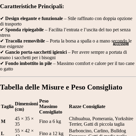
N
T
Caratteristiche Principali:
PE
D
RI
R
A
M
✔
Design elegante e funzionale
– Stile raffinato con doppia opzione
DI
di trasporto
N
O
ME
✔
Sponda ripiegabile
– Facilita l’entrata e l’uscita del tuo pet senza
NS
stress
E
NI
✔
Tracolla removibile
– Porta la borsa a spalla o a mano secondo le
IO
ACCESSORI
E
E
tue esigenze
NI
✔
Gancio porta-sacchetti igienici
– Per avere sempre a portata di
S
C
CA
mano i sacchetti per i bisogni
NE
CI
E
✔
Fondo imbottito in pile
– Massimo comfort e calore per il tuo cane
o gatto
T
A
RI
A
R
M
Tabella delle Misure e Peso Consigliato
G
P
O
LI
E
NI
Peso
Dimensioni
Taglia
Massimo
Razze Consigliate
A
E
(cm)
C
Consigliato
2
45 × 35 ×
Chihuahua, Pomerania, Yorkshire
A
V
M
Fino a 6 kg
35
Terrier, Gatti di piccola taglia
0
P
E
55 × 42 ×
Barboncino, Carlino, Bulldog
L
Fino a 12 kg