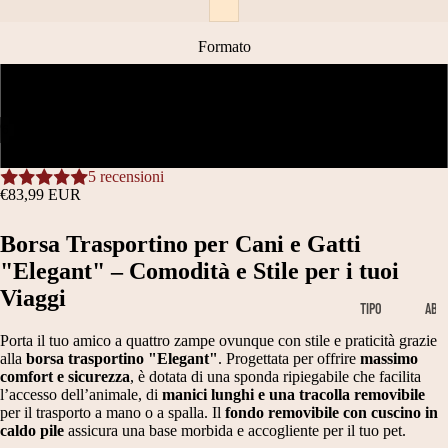
Formato
M45x35x35cm
/
6
L55x42x42cm
APRI
APRI
APRI
APRI
APRI
APRI
5 recensioni
IMMAGINE
IMMAGINE
IMMAGINE
IMMAGINE
IMMAGINE
IMMAGINE
€83,99 EUR
A
A
A
A
A
A
SCHERMO
SCHERMO
SCHERMO
SCHERMO
SCHERMO
SCHERMO
Borsa Trasportino per Cani e Gatti
INTERO
INTERO
INTERO
INTERO
INTERO
INTERO
"Elegant" – Comodità e Stile per i tuoi
Viaggi
TIPO
AB
ABBIGLIA
BI
Porta il tuo amico a quattro zampe ovunque con stile e praticità grazie
MENTO
GL
alla
borsa trasportino "Elegant"
. Progettata per offrire
massimo
comfort e sicurezza
, è dotata di una sponda ripiegabile che facilita
IA
B
M
l’accesso dell’animale, di
manici lunghi e una tracolla removibile
ME
per il trasporto a mano o a spalla. Il
fondo removibile con cuscino in
A
A
NT
caldo pile
assicura una base morbida e accogliente per il tuo pet.
O