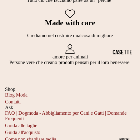
Tutto ciò che facciamo parte da un “perché”
I
T
E
E
PERSONALI
A
C
H
Made with care
ZZABILI
G
A
A
PER CANI E
LI
Crediamo nel costruire qualcosa di migliore
P
L
GATTI
A
P
L
CASETTE
3
IDEE
O
O
amore per animali
PER GATTI
0
REGALO
Persone vere che creano prodotti pensati per il loro benessere.
T
W
3
PER
CUCCE IN
TI
E
5
AMANTI
TESSUTO
E
E
Shop
C
DEGLI
IMBOTTITO
GI
N
Blog Moda
M
ANIMALI
A
Contatti
CASETTE
Ask
T
C
DA
FAQ | Dogmoda - Abbigliamento per Cani e Gatti | Domande
Frequenti
A
C
Informativa sulla privacy
INTERNO
Guida alle taglie
Informativa sui rimborsi
G
H
Guida all'acquisto
CESTE
Recapiti
Come non sbagliare taglia
GIOCHI