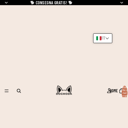
🐕
CONSEGNA GRATIS!
🐕
IT
Total
HOME
articol
nel
carrell
0