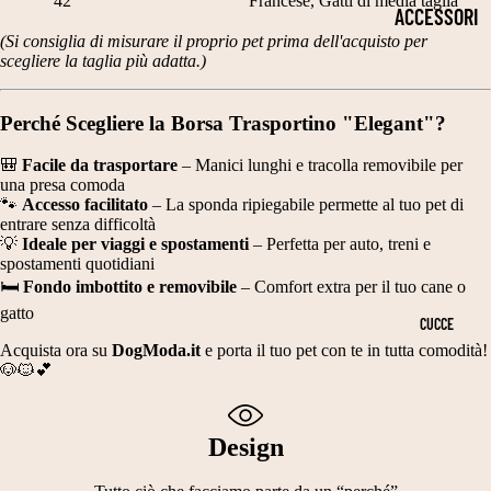
2
42
Francese, Gatti di media taglia
P
S
ACCESSORI
5
(Si consiglia di misurare il proprio pet prima dell'acquisto per
E
TI
PER LA
scegliere la taglia più adatta.)
C
L
TI
SALUTE
M
LI
E
COLLARI
Perché Scegliere la Borsa Trasportino "Elegant"?
T
L
C
CIOTOLE
🎒
Facile da trasportare
– Manici lunghi e tracolla removibile per
A
E
A
una presa comoda
PER CANI
G
🐾
Accesso facilitato
– La sponda ripiegabile permette al tuo pet di
G
L
entrare senza difficoltà
OCCHIALI
LI
A
💡
Ideale per viaggi e spostamenti
– Perfetta per auto, treni e
ZI
spostamenti quotidiani
DA SOLE
A
N
NI
🛏
Fondo imbottito e removibile
– Comfort extra per il tuo cane o
2
TI
GUINZAGLI
E
gatto
CUCCE
5
S
N
Acquista ora su
DogModa.it
e porta il tuo pet con te in tutta comodità!
PETTORIN
3
🐶🐱💕
C
A
E
0
A
T
TUTORI
C
Design
R
A
ORTOPEDIC
M
P
L